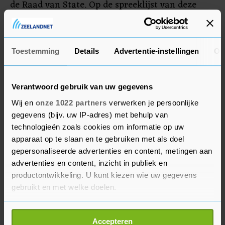
de Raad van State. Op de spreeklijst van deze
woensdag staan onder anderen de Hongaarse
premier Viktor Orbán en de Poolse oud-premier
Mateusz Morawiecki.
Toestemming
Details
Advertentie-instellingen
Ov
Verantwoord gebruik van uw gegevens
Wij en
onze 1022 partners
verwerken je persoonlijke
gegevens (bijv. uw IP-adres) met behulp van
technologieën zoals cookies om informatie op uw
apparaat op te slaan en te gebruiken met als doel
gepersonaliseerde advertenties en content, metingen aan
advertenties en content, inzicht in publiek en
productontwikkeling. U kunt kiezen wie uw gegevens
gebruikt en met welke doelen.
Als u het toestaat, willen we ook graag:
Accepteren