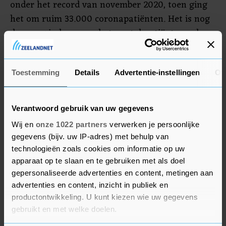
onder het record van november 2020, toen ging
het om ruim 33.000 coronapatiënten. Het is nog
de vraag in hoeverre het aantal patiënten zal
stijgen door omikron. Uit voorlopige
onderzoeken komt naar voren dat omikron
besmettelijker is dan andere varianten, maar
Toestemming
Details
Advertentie-instellingen
Ov
minder vaak leidt tot ziekenhuisopnames.
Verantwoord gebruik van uw gegevens
Wij en
onze 1022 partners
verwerken je persoonlijke
gegevens (bijv. uw IP-adres) met behulp van
technologieën zoals cookies om informatie op uw
apparaat op te slaan en te gebruiken met als doel
gepersonaliseerde advertenties en content, metingen aan
advertenties en content, inzicht in publiek en
productontwikkeling. U kunt kiezen wie uw gegevens
gebruikt en met welke doelen.