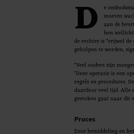
D
e ombudsman
moeten wach
aan de beurt
hen wellich
de rechter is "vrijwel d
geholpen te worden, sig
"Veel ouders zijn moege
"Deze operatie is een o
regels en procedures. De
daardoor veel tijd. Alle 
gestoken gaat naar dit 
Proces
Door bemiddeling en het