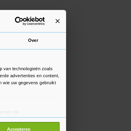
Over
p van technologieën zoals
erde advertenties en content,
en wie uw gegevens gebruikt
g kan zijn
erprinting)
t
detailgedeelte
in. U kunt uw
Accepteren