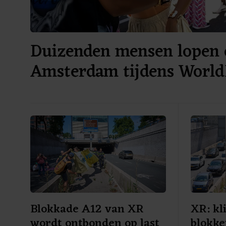
Duizenden mensen lopen 
Amsterdam tijdens World
Blokkade A12 van XR
XR: kl
wordt ontbonden op last
blokke