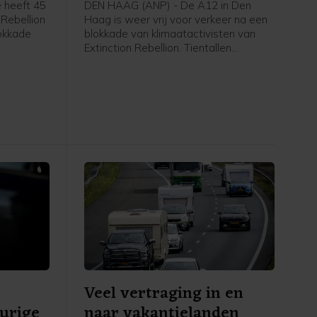
 heeft 45
DEN HAAG (ANP) - De A12 in Den
 Rebellion
Haag is weer vrij voor verkeer na een
okkade
blokkade van klimaatactivisten van
Extinction Rebellion. Tientallen
t nog vast
betogers gingen rond het middaguur
gent,
de snelweg op, waardoor de rijbaan
 zijn weer
de stad uit niet meer toegankelijk was.
an de rand
Op last van de burgemeester heeft de
politie de actievoerders er rond 14.00
uur vanaf gehaald. Inmiddels is de weg
weer open, zegt een
politiewoordvoerder.
Veel vertraging in en
eurige
naar vakantielanden