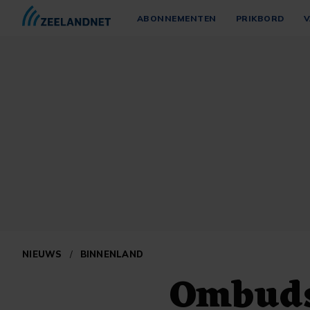
ABONNEMENTEN
PRIKBORD
V
NIEUWS
/
BINNENLAND
Ombuds