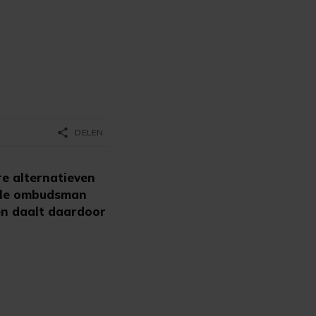
share
DELEN
e alternatieven
nale ombudsman
en daalt daardoor