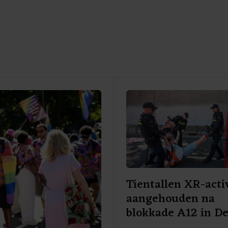
Tientallen XR-acti
aangehouden na
blokkade A12 in D
Haag