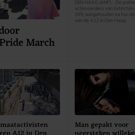
DEN HAAG (ANP) - De politie
actievoerders van Extinction
(XR) aangehouden na hun bl
van de A12 in Den Haag
door
zaterdagmiddag. Een man zi
voor mishandeling van een a
Pride March
meldt de politie. De anderen
vrijgelaten op een locatie a
van de stad.
imaatactivisten
Man gepakt voor
ren A12 in Den
neersteken willek