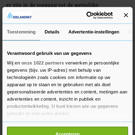
er zijn in de toegang tot de wettelijke
schuldsanering. En wat er gebeurt met mensen
die daarvoor worden afgewezen." De ombudsman
wil eind mei 2020 met een rapport komen.
Toestemming
Details
Advertentie-instellingen
Ov
Verantwoord gebruik van uw gegevens
Wij en
onze 1022 partners
verwerken je persoonlijke
gegevens (bijv. uw IP-adres) met behulp van
technologieën zoals cookies om informatie op uw
apparaat op te slaan en te gebruiken met als doel
gepersonaliseerde advertenties en content, metingen aan
advertenties en content, inzicht in publiek en
productontwikkeling. U kunt kiezen wie uw gegevens
gebruikt en met welke doelen.
Als u het toestaat, willen we ook graag:
Accepteren