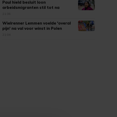
Paul hield besluit loon
arbeidsmigranten stil tot na
verkiezingen
21:06
Wielrenner Lemmen voelde 'overal
pijn' na val voor winst in Polen
21:04