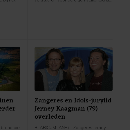
aan de
het belangrijk om het gebied te
plosie
verlaten en uit de rook te blijven",
6 maart.
meldt de veiligheidsregio.
inen
Zangeres en Idols-jurylid
verder
Jerney Kaagman (79)
overleden
brand die
BLARICUM (ANP) - Zangeres Jerney