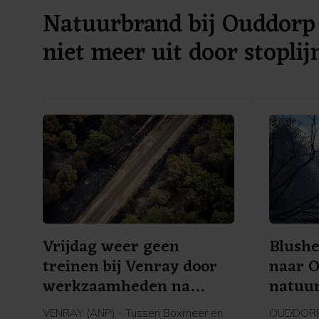
Natuurbrand bij Ouddorp 
niet meer uit door stoplij
Vrijdag weer geen
Blushe
treinen bij Venray door
naar 
werkzaamheden na
natuu
brand
bestri
VENRAY (ANP) - Tussen Boxmeer en
OUDDORP (