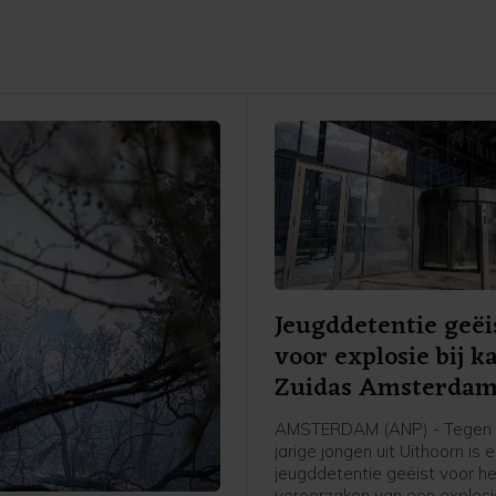
Jeugddetentie geëi
voor explosie bij k
Zuidas Amsterda
AMSTERDAM (ANP) - Tegen 
jarige jongen uit Uithoorn is 
jeugddetentie geëist voor h
veroorzaken van een explosie