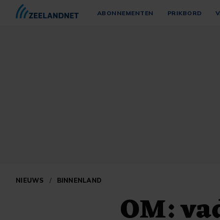
ABONNEMENTEN
PRIKBORD
V
NIEUWS
/
BINNENLAND
OM: va