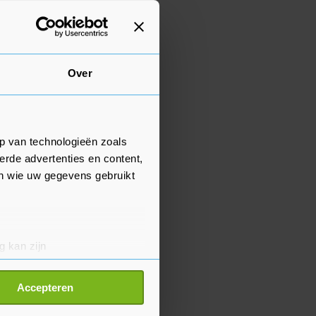
Over
p van technologieën zoals
erde advertenties en content,
en wie uw gegevens gebruikt
g kan zijn
erprinting)
t
detailgedeelte
in. U kunt uw
Accepteren