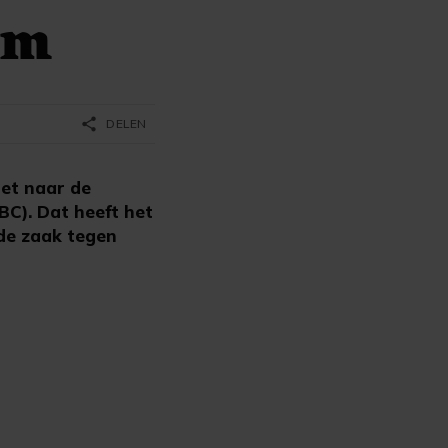
um
share
DELEN
oet naar de
BC). Dat heeft het
 de zaak tegen