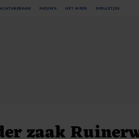
ACATUREBANK
NIEUWS
HET WEER
SPELLETJES
der zaak Ruiner