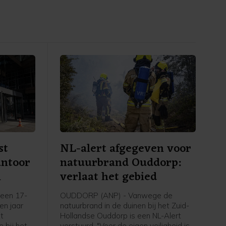
st
NL-alert afgegeven voor
antoor
natuurbrand Ouddorp:
m
verlaat het gebied
een 17-
OUDDORP (ANP) - Vanwege de
een jaar
natuurbrand in de duinen bij het Zuid-
et
Hollandse Ouddorp is een NL-Alert
 bij het
verstuurd. "Voor de eigen veiligheid is