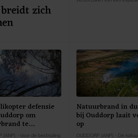
breidt zich
Atrium, een kantoorgebouw 
Zuidas in Amsterdam. De ex
nen
was in de nacht van 15 op 1
likopter defensie
Natuurbrand in du
Ouddorp om
bij Ouddorp laait 
rbrand te
op
jden
ANP) - Voor de bestrijding
OUDDORP (ANP) - De natuur