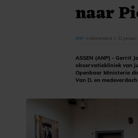
naar P
ANP
in Binnenland
21 januari
•
ASSEN (ANP) - Gerrit J
observatiekliniek van j
Openbaar Ministerie di
Van D. en medeverdachte