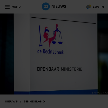
MENU
LOG IN
NIEUWS
/
BINNENLAND