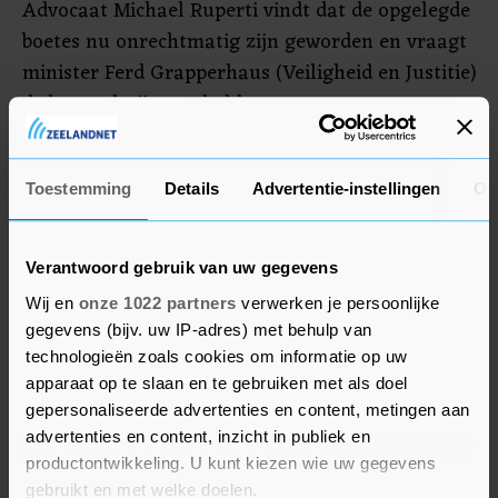
Advocaat Michael Ruperti vindt dat de opgelegde
boetes nu onrechtmatig zijn geworden en vraagt
minister Ferd Grapperhaus (Veiligheid en Justitie)
de boetes kwijt te schelden.
De avondklok houdt in dat mensen zich tussen
21.00 uur en 04.30 uur niet op straat mogen
Toestemming
Details
Advertentie-instellingen
Ov
vertonen, tenzij ze daar een aantoonbaar goede
reden voor hebben.
Verantwoord gebruik van uw gegevens
Wij en
onze 1022 partners
verwerken je persoonlijke
gegevens (bijv. uw IP-adres) met behulp van
technologieën zoals cookies om informatie op uw
apparaat op te slaan en te gebruiken met als doel
gepersonaliseerde advertenties en content, metingen aan
advertenties en content, inzicht in publiek en
productontwikkeling. U kunt kiezen wie uw gegevens
gebruikt en met welke doelen.