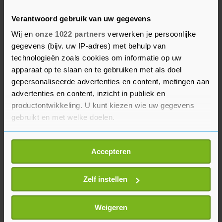
aandacht." Over eventuele beveiliging met
Verantwoord gebruik van uw gegevens
ingrijpender maatregelen dan extra alertheid
Wij en
onze 1022 partners
verwerken je persoonlijke
van de politie zegt het OM nooit iets, aldus de
gegevens (bijv. uw IP-adres) met behulp van
woordvoerder.
technologieën zoals cookies om informatie op uw
apparaat op te slaan en te gebruiken met als doel
Tarik Z. drong op 29 januari 2015 gewapend met
gepersonaliseerde advertenties en content, metingen aan
een gaspistool de studio van het NOS Journaal
advertenties en content, inzicht in publiek en
binnen om zendtijd te eisen. Hij werd kort na zijn
productontwikkeling. U kunt kiezen wie uw gegevens
actie overmeesterd. Hij kreeg veertig maanden
gebruikt en met welke doelen.
gevangenisstraf, waarvan 24 voorwaardelijk.
Als u het toestaat, willen we ook graag:
Accepteren
Informatie verzamelen over uw geografische
locatie, die tot een paar meter nauwkeurig kan zijn
Uw apparaat identificeren door het actief te
Zelf instellen
scannen op specifieke eigenschappen (fingerprinting)
Lees meer over hoe uw persoonlijke gegevens worden
Weigeren
verwerkt en stel uw voorkeuren in het
detailgedeelte
in.