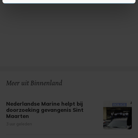
U kunt uw toestemming op elk moment wijzigen of
intrekken in de Cookieverklaring.
Met cookies werkt onze website beter en wordt jouw
bezoek makkelijker en persoonlijker. Op
onze cookiepagina kun je ons cookiebeleid bekijken en je
gemaakte keuze altijd wijzigen of intrekken.
Meer uit Binnenland
Nederlandse Marine helpt bij
doorzoeking gevangenis Sint
Maarten
3 uur geleden