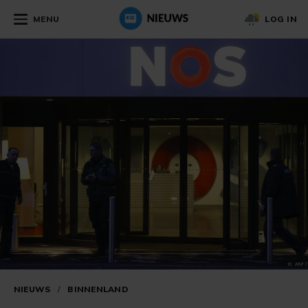
MENU
LOG IN
NIEUWS
/
BINNENLAND