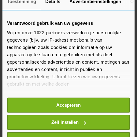
Toestemming
Details
Advertentie-instellingen
Ov
Schouten, politiechef van de regio Noord-Holland
en landelijk portefeuillehouder Jeugd van de
Nationale Politie. "Dat contact maakt echt
Verantwoord gebruik van uw gegevens
onderdeel uit van een oplossing. Daarnaast is het
Wij en
onze 1022 partners
verwerken je persoonlijke
ook nodig dat er aandacht is voor ouders die
gegevens (bijv. uw IP-adres) met behulp van
geen vat hebben op hun kinderen. Waar mogelijk
technologieën zoals cookies om informatie op uw
worden mensen in contact gebracht met Veilig
apparaat op te slaan en te gebruiken met als doel
gepersonaliseerde advertenties en content, metingen aan
Thuis.’’
advertenties en content, inzicht in publiek en
productontwikkeling. U kunt kiezen wie uw gegevens
Het OM verwacht dat op basis van het grote
gebruikt en met welke doelen.
aantal camerabeelden de politie de komende
weken in heel Nederland nog veel relschoppers
Als u het toestaat, willen we ook graag:
gaat aanhouden.
Accepteren
Informatie verzamelen over uw geografische
locatie, die tot een paar meter nauwkeurig kan zijn
Uw apparaat identificeren door het actief te
Zelf instellen
scannen op specifieke eigenschappen (fingerprinting)