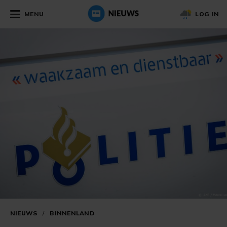
MENU
LOG IN
NIEUWS
/
BINNENLAND