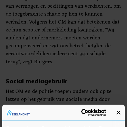
van vermogen en bezittingen van verdachten, om
de toegebrachte schade op hen te kunnen
verhalen. Volgens het OM kan dat betekenen dat
ze hun scooter of merkkleding kwijtraken. "Wij
vinden dat ondernemers moeten worden
gecompenseerd en wat ons betreft betalen de
verantwoordelijken iedere cent aan schade
terug", zegt Rutgers.
Social mediagebruik
Het OM en de politie roepen ouders ook op te
letten op het gebruik van sociale media door
jongeren. "Het is niet altijd zichtbaar voor ouders
wat zich online afspeelt, maar ga erover in
gesprek en voorkom grote problemen", zegt Anja