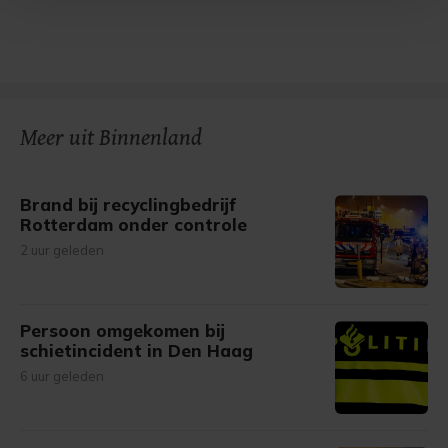
Met cookies werkt onze website beter en wordt jouw
bezoek makkelijker en persoonlijker. Op
onze cookiepagina kun je ons cookiebeleid bekijken en je
gemaakte keuze altijd wijzigen of intrekken.
Meer uit Binnenland
Brand bij recyclingbedrijf
Rotterdam onder controle
2 uur geleden
Persoon omgekomen bij
schietincident in Den Haag
6 uur geleden