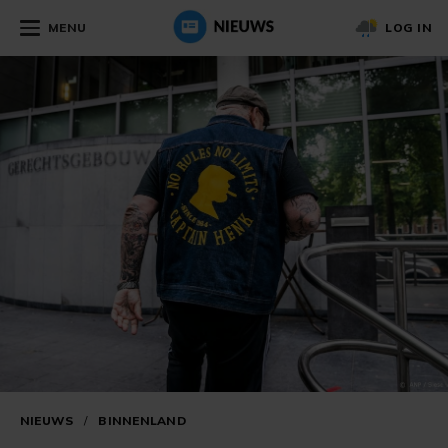
MENU
LOG IN
NIEUWS
/
BINNENLAND