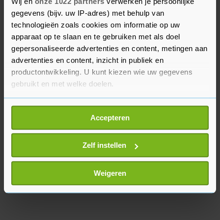
Wij en
onze 1022 partners
verwerken je persoonlijke
onder andere om zakenrelaties van een
gegevens (bijv. uw IP-adres) met behulp van
ondernemer uit Sneek. Kuipers en de ondernemer
technologieën zoals cookies om informatie op uw
apparaat op te slaan en te gebruiken met als doel
worden tevens verdacht van valsheid in
gepersonaliseerde advertenties en content, metingen aan
geschrifte. In oktober krijgen de advocaten het
advertenties en content, inzicht in publiek en
woord.
productontwikkeling. U kunt kiezen wie uw gegevens
gebruikt en met welke doelen.
Als u het toestaat, willen we ook graag:
Accepteren
Informatie verzamelen over uw geografische
locatie, die tot een paar meter nauwkeurig kan zijn
Uw apparaat identificeren door het actief te
Zelf instellen
scannen op specifieke eigenschappen (fingerprinting)
Lees meer over hoe uw persoonlijke gegevens worden
Weigeren
verwerkt en stel uw voorkeuren in het
detailgedeelte
in.
U kunt uw toestemming op elk moment wijzigen of
intrekken in de Cookieverklaring.