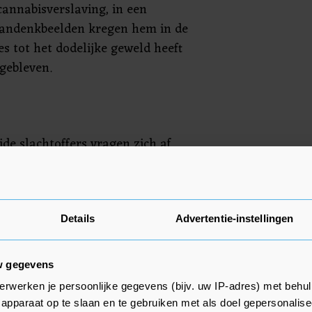
annabisverslaving, in een
aandenkbeelden kregen hem in de
s tot het dodelijke geweld heeft
 gebleven.
de slachtoffers vragen zich af
kon rondlopen, gezien zijn
che problemen. In september
rleners een procedure gestart
e laten opnemen, maar S.
Details
Advertentie-instellingen
oonplaats Rotterdam naar
ar een tijd lang rond.
w gegevens
erwerken je persoonlijke gegevens (bijv. uw IP-adres) met behul
 hadden te maken met zijn in
apparaat op te slaan en te gebruiken met als doel gepersonalise