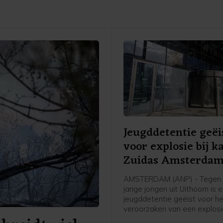
Jeugddetentie geëi
voor explosie bij k
Zuidas Amsterda
AMSTERDAM (ANP) - Tegen 
jarige jongen uit Uithoorn is 
jeugddetentie geëist voor h
veroorzaken van een explosie
Atrium, een kantoorgebouw 