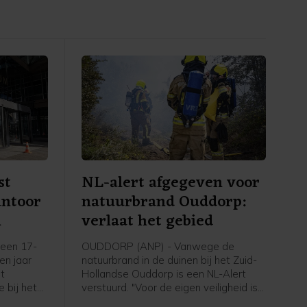
st
NL-alert afgegeven voor
antoor
natuurbrand Ouddorp:
m
verlaat het gebied
een 17-
OUDDORP (ANP) - Vanwege de
een jaar
natuurbrand in de duinen bij het Zuid-
et
Hollandse Ouddorp is een NL-Alert
 bij het
verstuurd. "Voor de eigen veiligheid is
aan de
het belangrijk om het gebied te