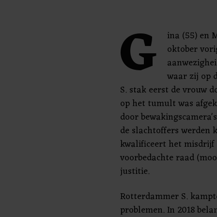
G
ina (55) en 
oktober vori
aanwezigheid
waar zij op
S. stak eerst de vrouw 
op het tumult was afgek
door bewakingscamera's
de slachtoffers werden 
kwalificeert het misdrij
voorbedachte raad (moor
justitie.
Rotterdammer S. kampte
problemen. In 2018 bela