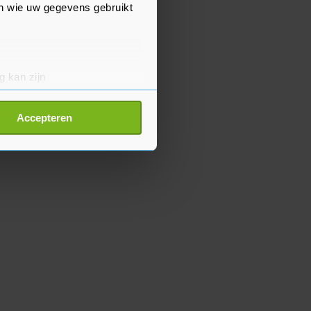
en wie uw gegevens gebruikt
g kan zijn
erprinting)
t
detailgedeelte
in. U kunt uw
Accepteren
p onze cookiepagina kun je