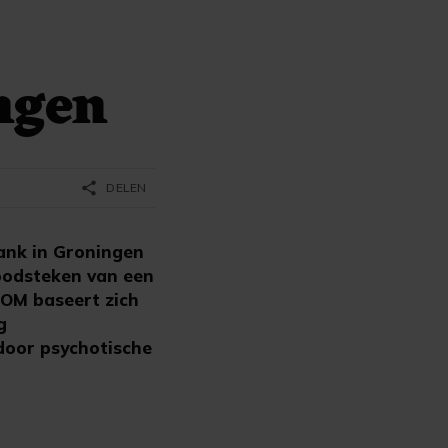
ngen
share
DELEN
ank in Groningen
doodsteken van een
OM baseert zich
g
door psychotische