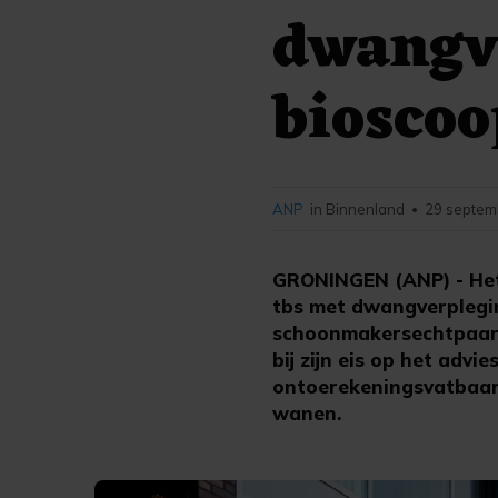
dwangv
biosco
ANP
in Binnenland
29 septem
•
GRONINGEN (ANP) - Het
tbs met dwangverplegin
schoonmakersechtpaar 
bij zijn eis op het advi
ontoerekeningsvatbaar,
wanen.