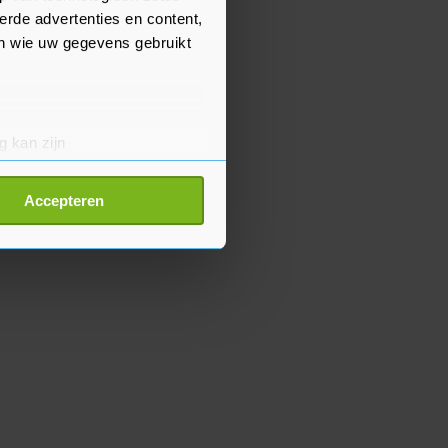
erde advertenties en content,
en wie uw gegevens gebruikt
g kan zijn
erprinting)
t
detailgedeelte
in. U kunt uw
Accepteren
p onze cookiepagina kun je