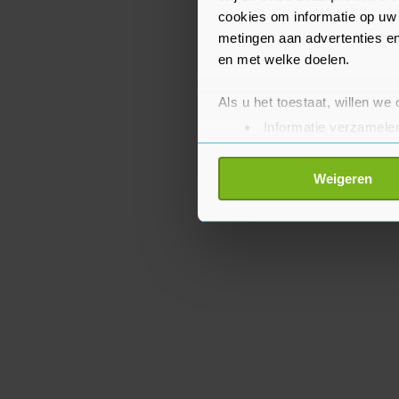
een strafzaak die ging 
cookies om informatie op uw 
metingen aan advertenties en
rivaliserende rapper.
en met welke doelen.
Als u het toestaat, willen we
Informatie verzamelen
Uw apparaat identific
Lees meer over hoe uw perso
Weigeren
toestemming op elk moment wi
Met cookies werkt onze websi
ons cookiebeleid bekijken en 