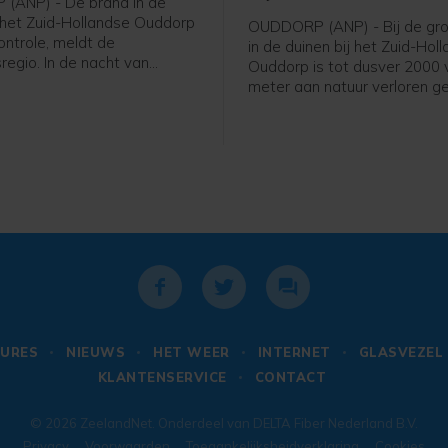
(ANP) - De brand in de
j het Zuid-Hollandse Ouddorp
OUDDORP (ANP) - Bij de gro
ontrole, meldt de
in de duinen bij het Zuid-Hol
sregio. In de nacht van
Ouddorp is tot dusver 2000 
op vrijdag blijft nog een
meter aan natuur verloren g
andweervoertuigen ter
Dat meldt een woordvoerde
m eventueel oplaaiende
veiligheidsregio. De brand o
en te blussen.
donderdagmiddag en verspre
htend gaat het waterschap
sinds donderdagavond niet v
d verder "strippen" om vuur
maar is nog niet onder contro
jk nog in de grond zit te
URES
NIEUWS
HET WEER
INTERNET
GLASVEZEL
KLANTENSERVICE
CONTACT
© 2026
ZeelandNet
. Onderdeel van
DELTA Fiber Nederland B.V.
Privacy
Voorwaarden
Toegankelijksheidverklaring
Cookies