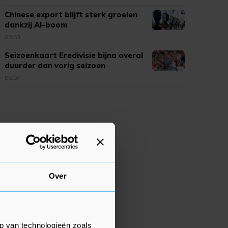
Chinese export blijft sterk groeien
dankzij AI-boom
05:53
Seizoenkaart Eredivisie bijna overal
duurder dan vorig seizoen
05:07
Over
p van technologieën zoals