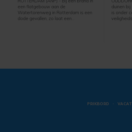
ROTTERDAM (ANP) - Bij een brand in
OUDDORP 
een flatgebouw aan de
duinen bi
Watertorenweg in Rotterdam is een
is onder c
dode gevallen, zo laat een
veiligheid
woordvoerder van de Veiligheidsregio
donderdag 
Rijnmond weten.
aantal br
plaatse o
vuurhaard
Vrijdagoc
het gebie
dat mogeli
doven.
PRIKBORD
VACAT