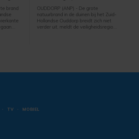
te brand
OUDDORP (ANP) - De grote
landse
natuurbrand in de duinen bij het Zuid-
vierkante
Hollandse Ouddorp breidt zich niet
egaan.
verder uit, meldt de veiligheidsregio.
r van de
Aangebrachte stoplijnen houden de
ntstond
verspreiding van het vuur tegen. De
idt zich
brandweer maakt stoplijnen door met
erder,
speciale sproeiers een strook
le.
begroeiing nat te maken.
TV
MOBIEL