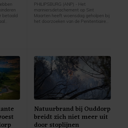
hebben
PHILIPSBURG (ANP) - Het
kinderen
mariniersdetachement op Sint
er betaald
Maarten heeft woensdag geholpen bij
aal
het doorzoeken van de Penitentiaire
S). In
Inrichting Point Blanche op het eiland.
n de
Aanleiding hiervoor was een controle
gopvang
op het bezit van verboden goederen.
t van
Daarbij zijn drugs en slag- en
zichte
steekwapens gevonden, meldt
taal
Defensie donderdag.
kante
Natuurbrand bij Ouddorp
woest
breidt zich niet meer uit
dorp
door stoplijnen