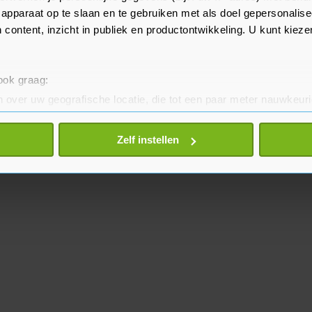
over de ontvoering van een
apparaat op te slaan en te gebruiken met als doel gepersonalise
 content, inzicht in publiek en productontwikkeling. U kunt kiez
 ook graag:
 over uw geografische locatie, die tot een paar meter nauwkeuri
eren door het actief te scannen op specifieke eigenschappen (fing
onlijke gegevens worden verwerkt en stel uw voorkeuren in he
Zelf instellen
jzigen of intrekken in de Cookieverklaring.
te beter en wordt jouw bezoek makkelijker en persoonlijker. O
je gemaakte keuze altijd wijzigen of intrekken.