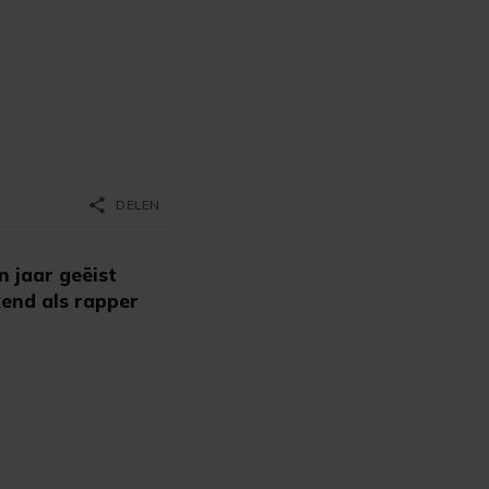
share
DELEN
 jaar geëist
kend als rapper