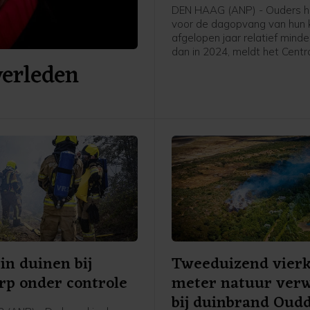
DEN HAAG (ANP) - Ouders 
voor de dagopvang van hun 
afgelopen jaar relatief mind
dan in 2024, meldt het Centr
verleden
Bureau voor de Statistiek (CB
2025 kregen ouders waarva
kinderen naar een kinderda
gingen gemiddeld 68 procen
deze kosten vergoed, ten op
van 65 procent in 2024. In to
ontvingen 719.000 ouders
kinderopvangtoeslag.
in duinen bij
Tweeduizend vier
p onder controle
meter natuur ver
bij duinbrand Oud