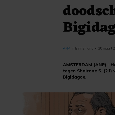
doodsch
Bigida
ANP
in Binnenland
28 maart 2
•
AMSTERDAM (ANP) - Het 
tegen Shairone S. (21) 
Bigidagoe.