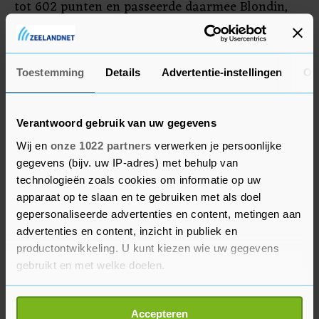
tot 602 punten en passeerde daarmee Blondin,
die 578 punten haalde. Schouten werd derde met
506 punten. Groenewoud eindigde als vierde met
476 punten.
Toestemming
Details
Advertentie-instellingen
Ov
Verantwoord gebruik van uw gegevens
Wij en
onze 1022 partners
verwerken je persoonlijke
gegevens (bijv. uw IP-adres) met behulp van
technologieën zoals cookies om informatie op uw
apparaat op te slaan en te gebruiken met als doel
gepersonaliseerde advertenties en content, metingen aan
advertenties en content, inzicht in publiek en
productontwikkeling. U kunt kiezen wie uw gegevens
gebruikt en met welke doelen.
Als u het toestaat, willen we ook graag:
Accepteren