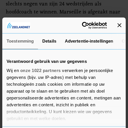
slechts negen van zijn 24 wedstrijden als
hoofdcoach te winnen. Marseille is afgezakt naar
de negende plaats in de Ligue 1.
Gattuso trainde eerder onder meer AC Milan
(2017-2019), Napoli (2019-2021) en Valencia (2022-
Toestemming
Details
Advertentie-instellingen
Ov
2023).
Verantwoord gebruik van uw gegevens
Wij en
onze 1022 partners
verwerken je persoonlijke
gegevens (bijv. uw IP-adres) met behulp van
technologieën zoals cookies om informatie op uw
apparaat op te slaan en te gebruiken met als doel
gepersonaliseerde advertenties en content, metingen aan
advertenties en content, inzicht in publiek en
productontwikkeling. U kunt kiezen wie uw gegevens
gebruikt en met welke doelen.