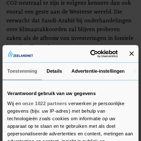
CO2-neutraal te zijn is volgens kenners dan ook
vooral een geste aan de Westerse wereld. Die
verwacht dat Saudi-Arabië bij onderhandelingen
over klimaatakkoorden zal blijven proberen
zaken als de afbouw van investeringen in fossiele
brandstoffen te frustreren.
Toch is er ook bij olieproducerende landen al een
tijdje een kentering zichtbaar. De Verenigde
Toestemming
Details
Advertentie-instellingen
Ov
Arabische Emiraten kondigden eerder deze
maand aan de CO2-uitstoot per 2050 te willen
Verantwoord gebruik van uw gegevens
neutraliseren. Rusland maakte net als Saudi-
Wij en
onze 1022 partners
verwerken je persoonlijke
Arabië bekend dat in 2060 te willen doen.
gegevens (bijv. uw IP-adres) met behulp van
technologieën zoals cookies om informatie op uw
apparaat op te slaan en te gebruiken met als doel
gepersonaliseerde advertenties en content, metingen aan