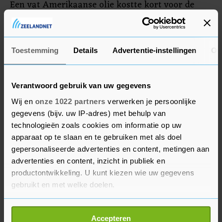
Een vat Amerikaanse olie kostte kort voor de
slotbel op Wall Street dinsdag 2 procent minder
op 118,55 dollar. Brentolie werd 1,2 procent
goedkoper, op 120,86 dollar per vat.
Toestemming
Details
Advertentie-instellingen
Ov
Verantwoord gebruik van uw gegevens
Wij en
onze 1022 partners
verwerken je persoonlijke
gegevens (bijv. uw IP-adres) met behulp van
technologieën zoals cookies om informatie op uw
apparaat op te slaan en te gebruiken met als doel
gepersonaliseerde advertenties en content, metingen aan
advertenties en content, inzicht in publiek en
productontwikkeling. U kunt kiezen wie uw gegevens
gebruikt en met welke doelen.
Als u het toestaat, willen we ook graag:
Accepteren