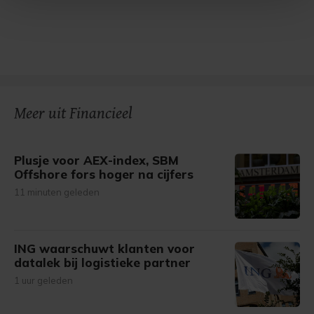
Met cookies werkt onze website beter en wordt jouw
bezoek makkelijker en persoonlijker. Op
onze cookiepagina kun je ons cookiebeleid bekijken en je
gemaakte keuze altijd wijzigen of intrekken.
Meer uit Financieel
Plusje voor AEX-index, SBM
Offshore fors hoger na cijfers
11 minuten geleden
ING waarschuwt klanten voor
datalek bij logistieke partner
1 uur geleden