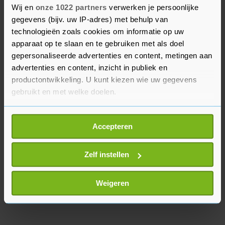
Wij en
onze 1022 partners
verwerken je persoonlijke
dreiging van een tweede coronagolf zorgt voor
gegevens (bijv. uw IP-adres) met behulp van
aanhoudende onzekerheid en dat het nu geen
technologieën zoals cookies om informatie op uw
tijd is om de wereldwijde handelsspanningen te
apparaat op te slaan en te gebruiken met als doel
laten oplopen. Volgens haar moeten overheden
gepersonaliseerde advertenties en content, metingen aan
nu samenwerken bij het vinden van een medicijn
advertenties en content, inzicht in publiek en
tegen het virus.
productontwikkeling. U kunt kiezen wie uw gegevens
gebruikt en met welke doelen.
Als u het toestaat, willen we ook graag:
Accepteren
Informatie verzamelen over uw geografische
locatie, die tot een paar meter nauwkeurig kan zijn
Uw apparaat identificeren door het actief te
Zelf instellen
scannen op specifieke eigenschappen (fingerprinting)
Lees meer over hoe uw persoonlijke gegevens worden
Weigeren
verwerkt en stel uw voorkeuren in het
detailgedeelte
in.
U kunt uw toestemming op elk moment wijzigen of
intrekken in de Cookieverklaring.