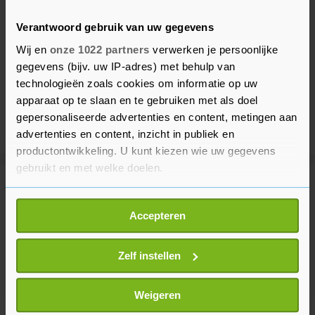
Verantwoord gebruik van uw gegevens
Wij en
onze 1022 partners
verwerken je persoonlijke
gegevens (bijv. uw IP-adres) met behulp van
technologieën zoals cookies om informatie op uw
apparaat op te slaan en te gebruiken met als doel
gepersonaliseerde advertenties en content, metingen aan
advertenties en content, inzicht in publiek en
productontwikkeling. U kunt kiezen wie uw gegevens
gebruikt en met welke doelen.
Meer uit Buitenland
Als u het toestaat, willen we ook graag:
Accepteren
Informatie verzamelen over uw geografische
Schade aan haven Odesa en
locatie, die tot een paar meter nauwkeurig kan zijn
slachtoffers in Oekraïne en
Uw apparaat identificeren door het actief te
Zelf instellen
Rusland
scannen op specifieke eigenschappen (fingerprinting)
11 minuten geleden
Lees meer over hoe uw persoonlijke gegevens worden
Weigeren
verwerkt en stel uw voorkeuren in het
detailgedeelte
in.