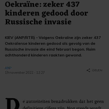
Oekraïne: zeker 437
kinderen gedood door
Russische invasie
KIEV (ANP/RTR) - Volgens Oekraïne zijn zeker 437
Oekraïense kinderen gedood als gevolg van de
Russische invasie die eind februari begon. Ruim
achthonderd kinderen raakten gewond.
ANP
share
DELEN
19 november 2022 - 12:27
D
e autoriteiten benadrukken dat het geen
definitieve cijfers zijn. Nog steeds wordt