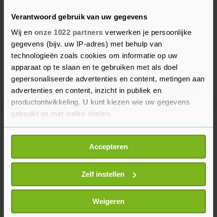
Verantwoord gebruik van uw gegevens
Wij en
onze 1022 partners
verwerken je persoonlijke
gegevens (bijv. uw IP-adres) met behulp van
technologieën zoals cookies om informatie op uw
apparaat op te slaan en te gebruiken met als doel
gepersonaliseerde advertenties en content, metingen aan
advertenties en content, inzicht in publiek en
productontwikkeling. U kunt kiezen wie uw gegevens
gebruikt en met welke doelen.
Meer uit Voetbal
Als u het toestaat, willen we ook graag:
Accepteren
Informatie verzamelen over uw geografische
Inter Miami verliest zonder
locatie, die tot een paar meter nauwkeurig kan zijn
afwezige Messi van Monterrey
Uw apparaat identificeren door het actief te
Zelf instellen
2 uur geleden
scannen op specifieke eigenschappen (fingerprinting)
Lees meer over hoe uw persoonlijke gegevens worden
Weigeren
verwerkt en stel uw voorkeuren in het
detailgedeelte
in.