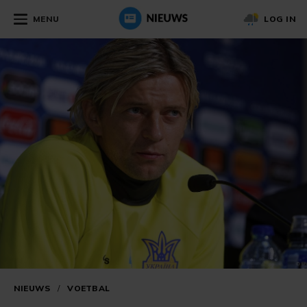
MENU
LOG IN
NIEUWS
/
VOETBAL