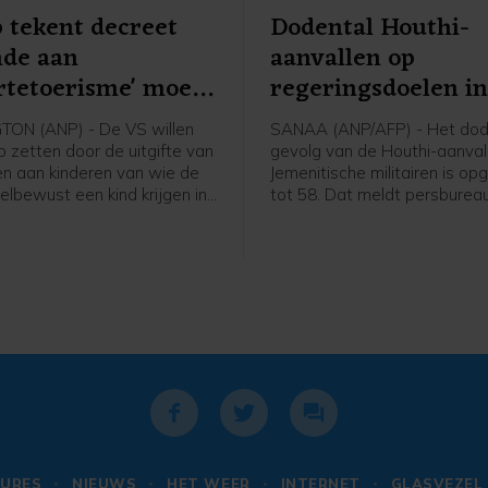
 tekent decreet
Dodental Houthi-
nde aan
aanvallen op
rtetoerisme' moet
regeringsdoelen i
n
Jemen opgelopen
ON (ANP) - De VS willen
SANAA (ANP/AFP) - Het dode
p zetten door de uitgifte van
gevolg van de Houthi-aanval
n aan kinderen van wie de
Jemenitische militairen is op
elbewust een kind krijgen in
tot 58. Dat meldt persburea
gde Staten en daarbij de
basis van een militaire bron.
leiden. Daartoe heeft
de dag werd nog een dertig
 Donald Trump een
gemeld.
ieel decreet uitgevaardigd.
ier wil Trump wat hij ziet
ortetoerisme" tegengaan.
URES
NIEUWS
HET WEER
INTERNET
GLASVEZEL