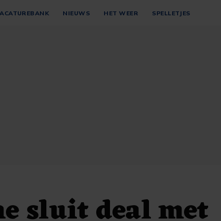
ACATUREBANK
NIEUWS
HET WEER
SPELLETJES
e sluit deal met