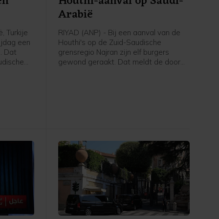
en
Houthi-aanval op Saudi-
Arabië
, Turkije
RIYAD (ANP) - Bij een aanval van de
ijdag een
Houthi's op de Zuid-Saudische
. Dat
grensregio Najran zijn elf burgers
udische
gewond geraakt. Dat meldt de door
rsbureau
Saudi-Arabië geleide militaire coalitie
en
die de internationaal erkende regering
nwerking
van Jemen steunt.
 oorlog
n Iran.