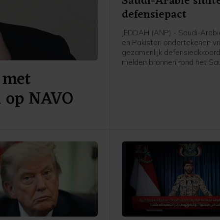
Saudi-Arabië sluit
defensiepact
JEDDAH (ANP) - Saudi-Arabië
en Pakistan ondertekenen vr
gezamenlijk defensieakkoord
melden bronnen rond het Sa
 met
leger en de regering aan pe
AFP. De drie landen versterk
al op NAVO
daarmee hun defensiesame
tegen de achtergrond van de
tussen de Verenigde Staten e