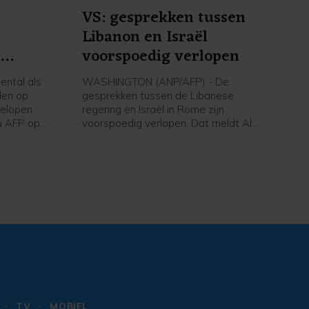
VS: gesprekken tussen
Libanon en Israël
n
voorspoedig verlopen
ntal als
WASHINGTON (ANP/AFP) - De
len op
gesprekken tussen de Libanese
gelopen
regering en Israël in Rome zijn
u AFP op
voorspoedig verlopen. Dat meldt Al
 Eerder op
Jazeera op gezag van een
tal doden
woordvoerder van het Amerikaanse
ministerie van Buitenlandse Zaken. De
VS treden in de onderhandelingen op
als bemiddelaar.
TV
MOBIEL