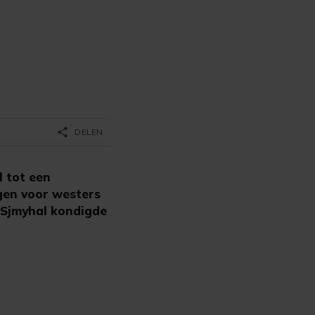
share
DELEN
l tot een
gen voor westers
 Sjmyhal kondigde