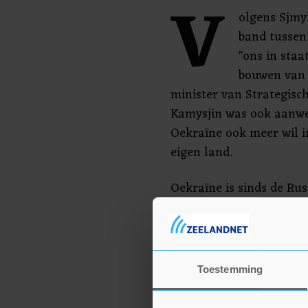
V
olgens Sjmy
band tussen
"ons in staa
bouwen van 
minister van Strategisc
Kamysjin was ook aanwezi
Oekraïne ook meer wil i
eigen land.
Oekraïne is sinds de Rus
oorlog en leunt sterk op
westerse landen. Duitsl
bondgenoot.
Toestemming
Sjmyhal zei ook een ste
Duitsland te verwachten 