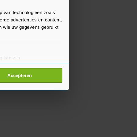
p van technologieën zoals
erde advertenties en content,
en wie uw gegevens gebruikt
g kan zijn
erprinting)
t
detailgedeelte
in. U kunt uw
Accepteren
p onze cookiepagina kun je