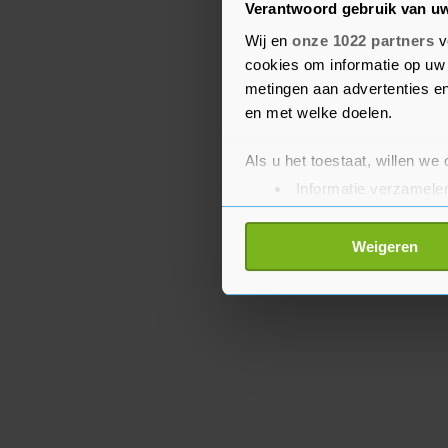
Verantwoord gebruik van u
zou onder meer bestemd 
luchtverdedigingssystem
Wij en
onze 1022 partners
v
cookies om informatie op uw 
luchtaanvallen op kritie
metingen aan advertenties en
energiecentrales zal int
en met welke doelen.
Als u het toestaat, willen we
Informatie verzamelen
Uw apparaat identific
Lees meer over hoe uw perso
Weigeren
toestemming op elk moment wi
Met cookies werkt onze websi
ons cookiebeleid bekijken en 