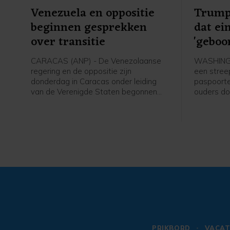
Venezuela en oppositie
Trump
beginnen gesprekken
dat ei
over transitie
'geboo
make
CARACAS (ANP) - De Venezolaanse
WASHINGT
regering en de oppositie zijn
een stree
donderdag in Caracas onder leiding
paspoorte
van de Verenigde Staten begonnen
ouders do
aan gesprekken die kunnen leiden tot
de Vereni
een politieke overgang en
staat mis
verkiezingen. De onderhandelingen
president
beginnen zeven maanden na de
president
gevangenneming van president
Op die man
Nicolás Maduro door het Amerikaanse
als "gebo
leger.
PRIKBORD
VACAT