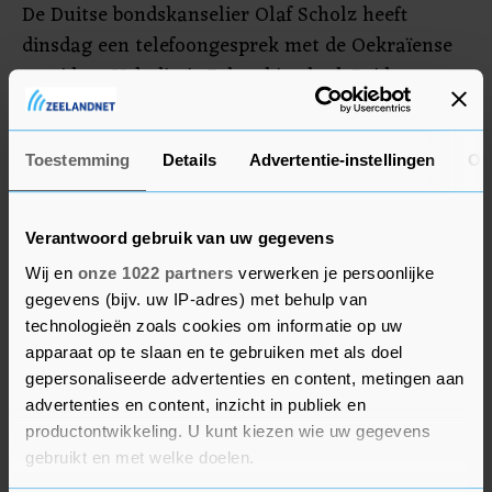
De Duitse bondskanselier Olaf Scholz heeft
dinsdag een telefoongesprek met de Oekraïense
president Volodimir Zelenski gehad. Beiden
hebben daarbij beklemtoond dat er alleen een
oplossing via onderhandelingen kan komen als
Toestemming
Details
Advertentie-instellingen
Ov
de gevechten stoppen en troepen worden
teruggetrokken.
Verantwoord gebruik van uw gegevens
Wij en
onze 1022 partners
verwerken je persoonlijke
gegevens (bijv. uw IP-adres) met behulp van
technologieën zoals cookies om informatie op uw
apparaat op te slaan en te gebruiken met als doel
gepersonaliseerde advertenties en content, metingen aan
advertenties en content, inzicht in publiek en
productontwikkeling. U kunt kiezen wie uw gegevens
gebruikt en met welke doelen.