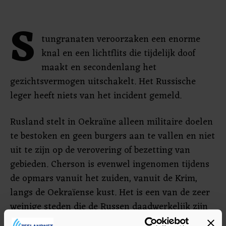
S
tungranaten veroorzaken een enorme
knal en een lichtflits die tijdelijk doof
maakt en secondenlang het
gezichtsvermogen uitschakelt. Het Russische
leger heeft niets van het incident gemeld.
Rusland stelt in Oekraïne alleen militaire doelen
te bestoken en geen burgers aan te vallen en niet
uit te zijn op de verovering of bezetting van
gebieden. Cherson is evenwel ingenomen tijdens
de opmars vanuit het zuiden, vanuit de Krim,
langs de Oekraïense kust. Het is een van de zeer
weinige steden die de Russen daadwerkelijk zijn
binnengetrokken.