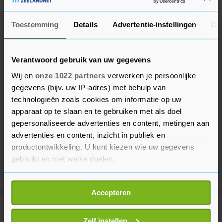
Toestemming
Details
Advertentie-instellingen
Ov
Verantwoord gebruik van uw gegevens
Wij en
onze 1022 partners
verwerken je persoonlijke
gegevens (bijv. uw IP-adres) met behulp van
technologieën zoals cookies om informatie op uw
apparaat op te slaan en te gebruiken met als doel
gepersonaliseerde advertenties en content, metingen aan
advertenties en content, inzicht in publiek en
productontwikkeling. U kunt kiezen wie uw gegevens
gebruikt en met welke doelen.
Als u het toestaat, willen we ook graag:
Accepteren
Informatie verzamelen over uw geografische
locatie, die tot een paar meter nauwkeurig kan zijn
Meer uit Buitenland
Uw apparaat identificeren door het actief te
Zelf instellen