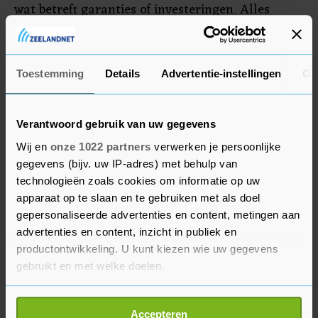
wat betreft garanties of investeringen. Alles
daarover is heel vaag, en ze willen 500 miljard
dollar van ons loskrijgen", zegt de bron. "Wat
voor partnerschap is dit eigenlijk?"
Toestemming
Details
Advertentie-instellingen
Ov
Verantwoord gebruik van uw gegevens
Wij en
onze 1022 partners
verwerken je persoonlijke
gegevens (bijv. uw IP-adres) met behulp van
technologieën zoals cookies om informatie op uw
apparaat op te slaan en te gebruiken met als doel
gepersonaliseerde advertenties en content, metingen aan
advertenties en content, inzicht in publiek en
productontwikkeling. U kunt kiezen wie uw gegevens
gebruikt en met welke doelen.
Als u het toestaat, willen we ook graag:
Accepteren