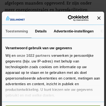
afgelopen maanden opgevoerd. Er zijn onder
meer energiecentrales en havenfaciliteiten
bestookt. Oekraïne vraagt buitenlandse
bondgenoten regelmatig om meer
luchtafweersystemen om Russische
Toestemming
Details
Advertentie-instellingen
Ov
luchtaanvallen te kunnen afslaan.
Verantwoord gebruik van uw gegevens
Wij en
onze 1022 partners
verwerken je persoonlijke
gegevens (bijv. uw IP-adres) met behulp van
technologieën zoals cookies om informatie op uw
apparaat op te slaan en te gebruiken met als doel
gepersonaliseerde advertenties en content, metingen aan
advertenties en content, inzicht in publiek en
productontwikkeling. U kunt kiezen wie uw gegevens
gebruikt en met welke doelen.