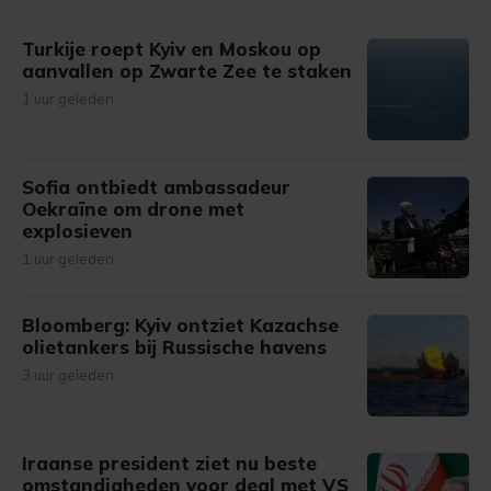
gemaakte keuze altijd wijzigen of intrekken.
Turkije roept Kyiv en Moskou op
aanvallen op Zwarte Zee te staken
1 uur geleden
Sofia ontbiedt ambassadeur
Oekraïne om drone met
explosieven
1 uur geleden
Bloomberg: Kyiv ontziet Kazachse
olietankers bij Russische havens
3 uur geleden
Iraanse president ziet nu beste
omstandigheden voor deal met VS