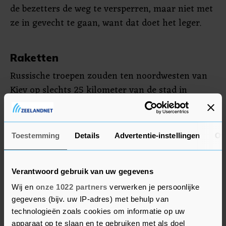
de bezetters de weg te versperren, maar niet met
ze in gevecht te gaan, want dat doet het leger.
Raketten
Russische troepen zouden ten noordwesten van
Kiev op slechts 25 kilometer van de stad in
gevecht met de Oekraïense strijdkrachten zijn.
Moskou heeft herhaaldelijk gezegd dat het
Toestemming
Details
Advertentie-instellingen
Ov
militaire ingrijpen dat vroeg op donderdag
begon, is gericht tegen de militaire infrastructuur
en dat het geen plannen heeft steden binnen te
Verantwoord gebruik van uw gegevens
trekken. Burgers hoeven nergens bang voor te
Wij en
onze 1022 partners
verwerken je persoonlijke
zijn. Moskou stelt dat het vrijdag geen raketten
gegevens (bijv. uw IP-adres) met behulp van
technologieën zoals cookies om informatie op uw
op doelen in Kiev heeft afgevuurd.
apparaat op te slaan en te gebruiken met als doel