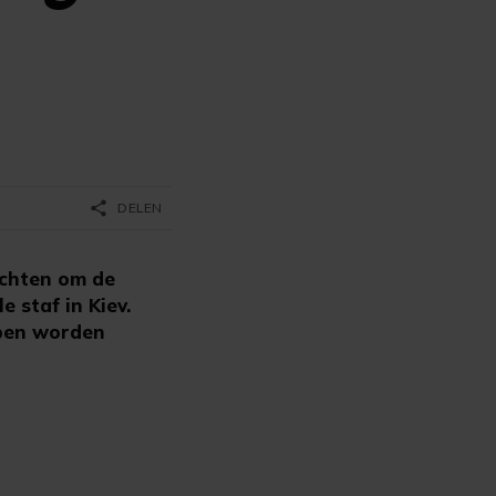
share
DELEN
ochten om de
 staf in Kiev.
epen worden