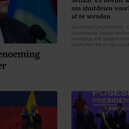
Senaat VS neemt w
om shutdown voor
af te wenden
WASHINGTON (ANP/RTR) - 
Amerikaanse Senaat heeft 
voorlopige wet aangenomen
voorkomen dat er nog voor 
benoeming
verkiezingen in november ee
zogenoemde shutdown komt
er
moeten nu afspraken gemaa
worden met het Huis van
Afgevaardigden, dat eerder
eigen plan kwam. Als dat niet
worden vanaf 30 september
overheidsdiensten stilgeleg
geen geld meer beschikbaar 