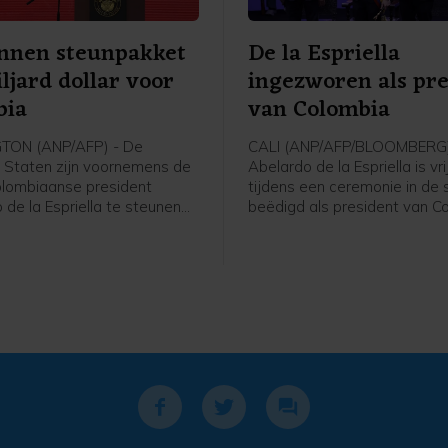
annen steunpakket
De la Espriella
ljard dollar voor
ingezworen als pre
bia
van Colombia
ON (ANP/AFP) - De
CALI (ANP/AFP/BLOOMBERG)
 Staten zijn voornemens de
Abelardo de la Espriella is vr
lombiaanse president
tijdens een ceremonie in de 
de la Espriella te steunen
beëdigd als president van C
ard dollar (865 miljoen euro).
De door de Verenigde State
is bedoeld voor
gesteunde rechtse politicus w
dsmaatregelen, aldus het
met minder dan een procent
 van Buitenlandse Zaken in
verkiezingen.
ring.