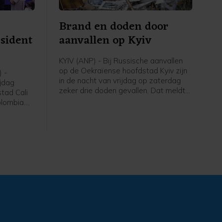
Brand en doden door
sident
aanvallen op Kyiv
KYIV (ANP) - Bij Russische aanvallen
op de Oekraïense hoofdstad Kyiv zijn
 -
in de nacht van vrijdag op zaterdag
ijdag
zeker drie doden gevallen. Dat meldt
stad Cali
de militaire gouverneur van de stad,
olombia.
Tymoer Tkatsjenko. Onder de drie
n
doden in voorstad Brovary zou een
on in juni
kind zijn. Drie mensen raakten gewond.
punt de