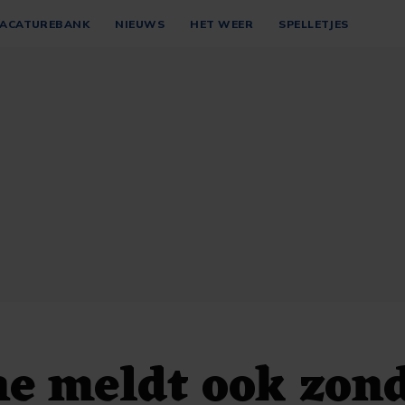
ACATUREBANK
NIEUWS
HET WEER
SPELLETJES
e meldt ook zon