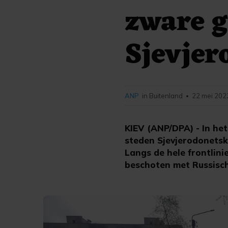
zware g
Sjevjer
ANP
in Buitenland
22 mei 202
•
KIEV (ANP/DPA) - In he
steden Sjevjerodonetsk 
Langs de hele frontlin
beschoten met Russische