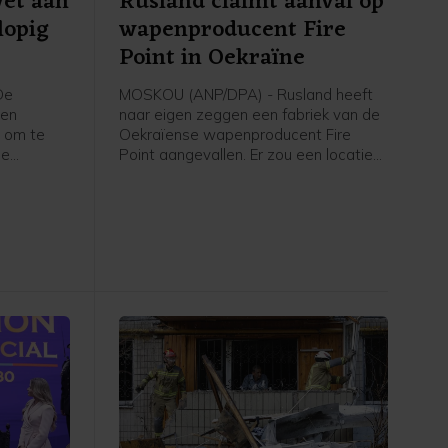
et aan
Rusland claimt aanval op
lopig
wapenproducent Fire
Point in Oekraïne
De
MOSKOU (ANP/DPA) - Rusland heeft
een
naar eigen zeggen een fabriek van de
 om te
Oekraïense wapenproducent Fire
de
Point aangevallen. Er zou een locatie
n
getroffen zijn waar onderdelen en
. Er
koppen voor de kruisraket Flamingo
kt
gemaakt worden. Ook werd bij Kyiv
een olieopslag getroffen die volgens
 met een
Rusland werd gebruikt om brandstof
 lukt,
te leveren aan de Oekraïense
 veel
krijgsmacht.
d omdat er
is.