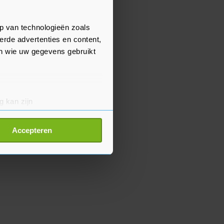
p van technologieën zoals
erde advertenties en content,
en wie uw gegevens gebruikt
g kan zijn
erprinting)
t
detailgedeelte
in. U kunt uw
Accepteren
p onze cookiepagina kun je