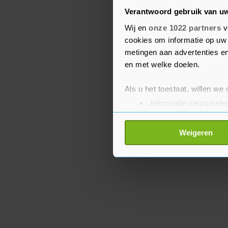
Volgens het Russische mi
Verantwoord gebruik van u
leger de afgelopen 24 uu
Wij en
onze 1022 partners
v
lucht aangevallen, waar
cookies om informatie op uw 
Donbas. Bovendien zoud
metingen aan advertenties en
raketten en artillerie zi
en met welke doelen.
Als u het toestaat, willen we
Informatie verzamelen
Uw apparaat identific
Lees meer over hoe uw perso
Weigeren
toestemming op elk moment wi
Met cookies werkt onze websi
ons cookiebeleid bekijken en 