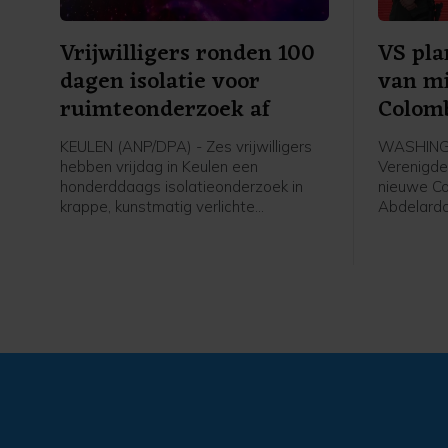
Vrijwilligers ronden 100
VS pl
dagen isolatie voor
van mi
ruimteonderzoek af
Colom
KEULEN (ANP/DPA) - Zes vrijwilligers
WASHINGT
hebben vrijdag in Keulen een
Verenigde
honderddaags isolatieonderzoek in
nieuwe Co
krappe, kunstmatig verlichte
Abdelardo 
omstandigheden afgerond. Het
met 1 milj
onderzoek vond plaats ter
Het geld 
voorbereiding op toekomstige
veilighei
ruimtemissies.
ministerie
een verkla