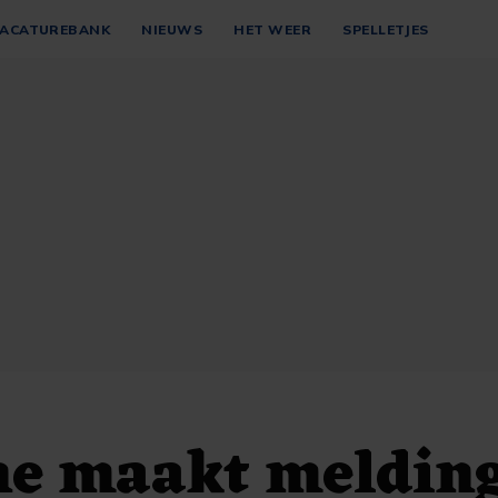
ACATUREBANK
NIEUWS
HET WEER
SPELLETJES
ne maakt meldin