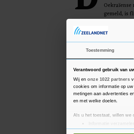
D
Oekraïense 
gemeld, is f
vrijdagmiddag werd gede
dan duizend Russische s
Toestemming
Verantwoord gebruik van u
Wij en
onze 1022 partners
v
cookies om informatie op uw 
metingen aan advertenties en
en met welke doelen.
Als u het toestaat, willen we
Informatie verzamelen
Uw apparaat identific