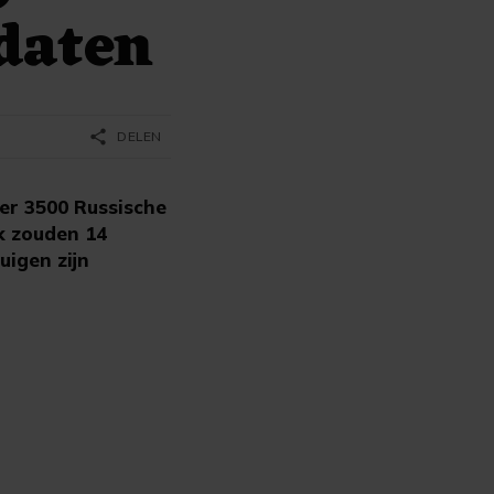
daten
share
DELEN
er 3500 Russische
k zouden 14
uigen zijn