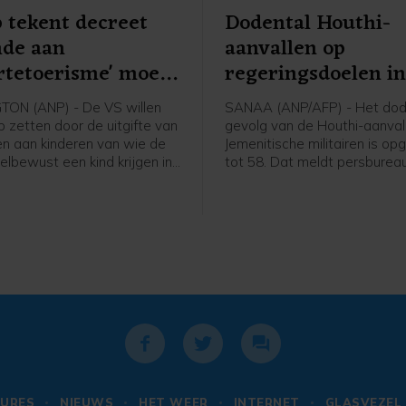
 tekent decreet
Dodental Houthi-
nde aan
aanvallen op
rtetoerisme' moet
regeringsdoelen i
n
Jemen opgelopen
ON (ANP) - De VS willen
SANAA (ANP/AFP) - Het dode
p zetten door de uitgifte van
gevolg van de Houthi-aanval
n aan kinderen van wie de
Jemenitische militairen is op
elbewust een kind krijgen in
tot 58. Dat meldt persburea
gde Staten en daarbij de
basis van een militaire bron.
leiden. Daartoe heeft
de dag werd nog een dertig
 Donald Trump een
gemeld.
ieel decreet uitgevaardigd.
ier wil Trump wat hij ziet
ortetoerisme" tegengaan.
URES
NIEUWS
HET WEER
INTERNET
GLASVEZEL