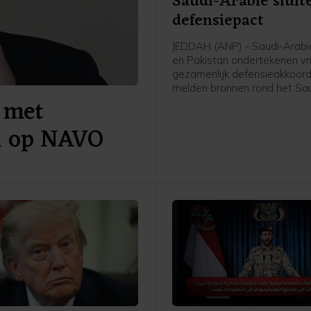
Saudi-Arabië sluit
defensiepact
JEDDAH (ANP) - Saudi-Arabië
en Pakistan ondertekenen vr
gezamenlijk defensieakkoord
melden bronnen rond het Sa
 met
leger en de regering aan pe
AFP. De drie landen versterk
al op NAVO
daarmee hun defensiesame
tegen de achtergrond van de
tussen de Verenigde Staten e