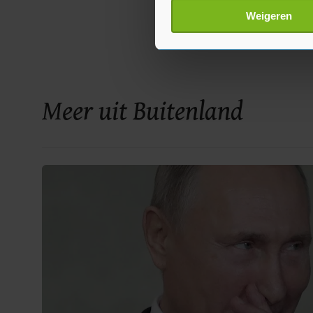
Lees meer over hoe uw perso
Weigeren
toestemming op elk moment wi
Met cookies werkt onze websi
ons cookiebeleid bekijken en 
Meer uit Buitenland