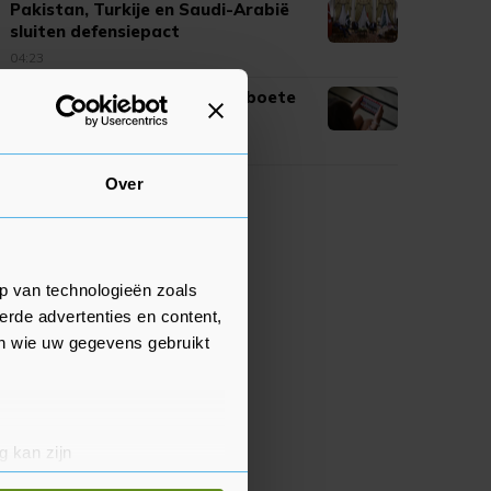
Pakistan, Turkije en Saudi-Arabië
sluiten defensiepact
04:23
Rechter legt Meta miljoenenboete
op om schade aan kinderen
04:20
Over
p van technologieën zoals
erde advertenties en content,
en wie uw gegevens gebruikt
g kan zijn
erprinting)