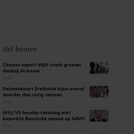
Net binnen
Chinese export blijft sterk groeien
dankzij AI-boom
05:53
Seizoenkaart Eredivisie bijna overal
duurder dan vorig seizoen
05:07
WSJ: VS houden rekening met
beperkte Russische aanval op NAVO
04:25