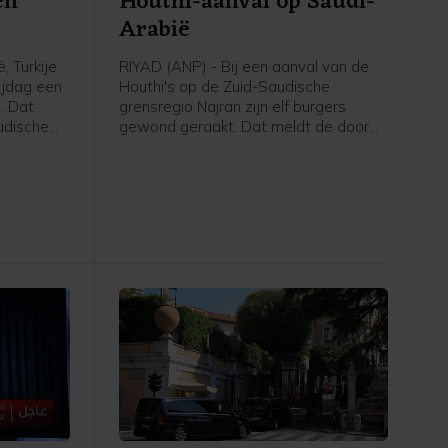
en
Houthi-aanval op Saudi-
Arabië
, Turkije
RIYAD (ANP) - Bij een aanval van de
ijdag een
Houthi's op de Zuid-Saudische
. Dat
grensregio Najran zijn elf burgers
udische
gewond geraakt. Dat meldt de door
rsbureau
Saudi-Arabië geleide militaire coalitie
en
die de internationaal erkende regering
nwerking
van Jemen steunt.
 oorlog
n Iran.