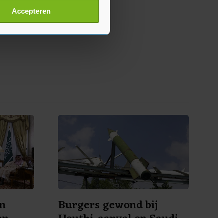
t
detailgedeelte
in. U kunt uw
Accepteren
p onze cookiepagina kun je
en
Burgers gewond bij