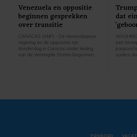
Venezuela en oppositie
Trump
beginnen gesprekken
dat ei
over transitie
'geboo
make
CARACAS (ANP) - De Venezolaanse
WASHINGT
regering en de oppositie zijn
een stree
donderdag in Caracas onder leiding
paspoorte
van de Verenigde Staten begonnen
ouders do
aan gesprekken die kunnen leiden tot
de Vereni
een politieke overgang en
staat mis
verkiezingen. De onderhandelingen
president
beginnen zeven maanden na de
president
gevangenneming van president
Op die man
Nicolás Maduro door het Amerikaanse
als "gebo
leger.
PRIKBORD
VACAT