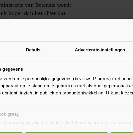
ministerie van Defensie wordt
link hoger dan het cijfer dat
eld. Toen zei Oekraïne dat meer
oldaten waren gesneuveld.
Details
Advertentie-instellingen
w gegevens
erwerken je persoonlijke gegevens (bijv. uw IP-adres) met behul
apparaat op te slaan en te gebruiken met als doel gepersonalise
 content, inzicht in publiek en productontwikkeling. U kunt kiez
 ook graag:
 over uw geografische locatie, die tot een paar meter nauwkeuri
eren door het actief te scannen op specifieke eigenschappen (fing