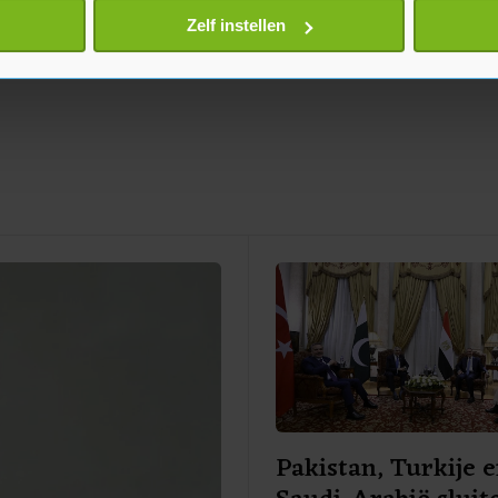
onlijke gegevens worden verwerkt en stel uw voorkeuren in he
Zelf instellen
jzigen of intrekken in de Cookieverklaring.
te beter en wordt jouw bezoek makkelijker en persoonlijker. O
je gemaakte keuze altijd wijzigen of intrekken.
Pakistan, Turkije 