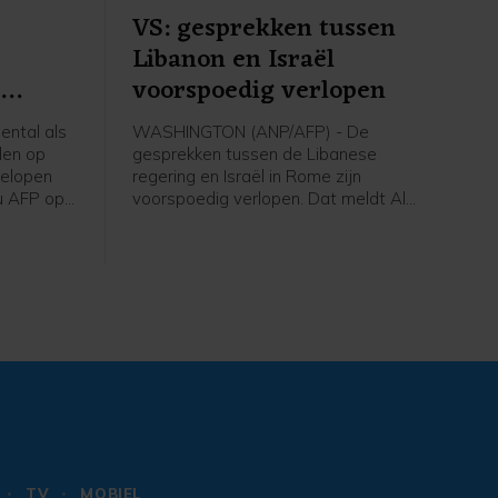
VS: gesprekken tussen
Libanon en Israël
n
voorspoedig verlopen
ntal als
WASHINGTON (ANP/AFP) - De
len op
gesprekken tussen de Libanese
gelopen
regering en Israël in Rome zijn
u AFP op
voorspoedig verlopen. Dat meldt Al
 Eerder op
Jazeera op gezag van een
tal doden
woordvoerder van het Amerikaanse
ministerie van Buitenlandse Zaken. De
VS treden in de onderhandelingen op
als bemiddelaar.
TV
MOBIEL