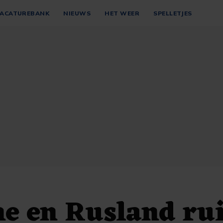
ACATUREBANK
NIEUWS
HET WEER
SPELLETJES
e en Rusland ru