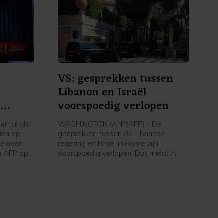
VS: gesprekken tussen
Libanon en Israël
n
voorspoedig verlopen
ntal als
WASHINGTON (ANP/AFP) - De
len op
gesprekken tussen de Libanese
gelopen
regering en Israël in Rome zijn
u AFP op
voorspoedig verlopen. Dat meldt Al
 Eerder op
Jazeera op gezag van een
tal doden
woordvoerder van het Amerikaanse
ministerie van Buitenlandse Zaken. De
VS treden in de onderhandelingen op
als bemiddelaar.