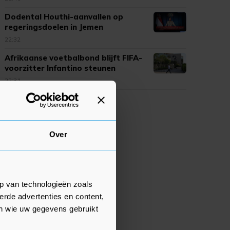
Dodental Houthi-aanvallen op
regeringsdoelen in Jemen
opgelopen
22:32
Afrikaanse voetbalbond blijft FIFA-
voorzitter Infantino steunen
22:31
Over
p van technologieën zoals
erde advertenties en content,
en wie uw gegevens gebruikt