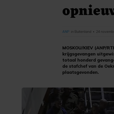
opnieu
ANP
in Buitenland
24 novembe
•
MOSKOU/KIEV (ANP/RTR
krijgsgevangen uitgewi
totaal honderd gevangen
de stafchef van de Oekr
plaatsgevonden.