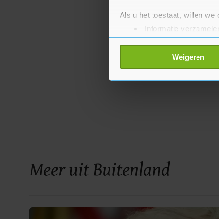
Als u het toestaat, willen we
Informatie verzamelen
Uw apparaat identific
Lees meer over hoe uw perso
Weigeren
toestemming op elk moment wi
Met cookies werkt onze websi
ons cookiebeleid bekijken en 
Meer uit Buitenland