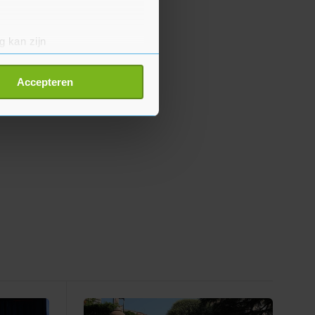
g kan zijn
erprinting)
t
detailgedeelte
in. U kunt uw
Accepteren
p onze cookiepagina kun je