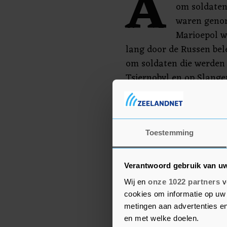
A
om soldaten
waren genom
Marioepol w
lang door de Russen bel
om soldaten die werden 
Tsjernobyl en op Slange
Het is niet de eerste ke
uitruilen. Vorige maand
sprake van een uitwisse
Toestemming
ruim honderd vrouwelijk
Verantwoord gebruik van u
Wij en
onze 1022 partners
v
cookies om informatie op uw 
metingen aan advertenties en
en met welke doelen.