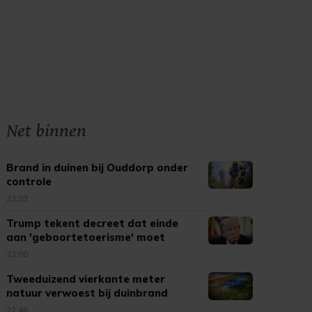
Net binnen
Brand in duinen bij Ouddorp onder
controle
23:03
Trump tekent decreet dat einde
aan 'geboortetoerisme' moet
maken
23:00
Tweeduizend vierkante meter
natuur verwoest bij duinbrand
Ouddorp
22:46