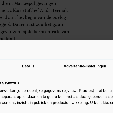
 die in Marioepol gevangen
en, aldus stafchef Andri Jermak.
erd aan het begin van de oorlog
egerd. Daarnaast zou het gaan
gevangen bij de kerncentrale van
neiland.
er dat beide partijen gevangenen
 nog was er zeker twee keer
ling. Toen werden onder meer
Details
Advertentie-instellingen
e gevangenen uitgeruild.
w gegevens
erwerken je persoonlijke gegevens (bijv. uw IP-adres) met behul
apparaat op te slaan en te gebruiken met als doel gepersonalise
 content, inzicht in publiek en productontwikkeling. U kunt kiez