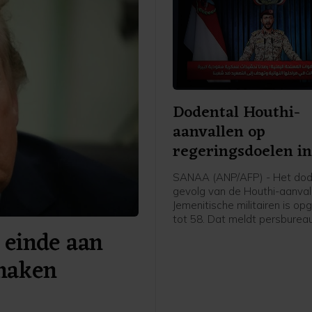
Dodental Houthi-
aanvallen op
regeringsdoelen i
Jemen opgelopen
SANAA (ANP/AFP) - Het dode
gevolg van de Houthi-aanval
Jemenitische militairen is op
tot 58. Dat meldt persburea
 einde aan
basis van een militaire bron.
de dag werd nog een dertig
 maken
gemeld.