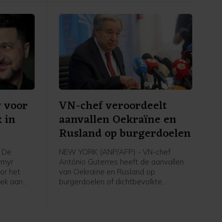
y voor
VN-chef veroordeelt
 in
aanvallen Oekraïne en
Rusland op burgerdoelen
 De
NEW YORK (ANP/AFP) - VN-chef
ymyr
António Guterres heeft de aanvallen
or het
van Oekraïne en Rusland op
oek aan
burgerdoelen of dichtbevolkte
 Servische
gebieden fel veroordeeld. Hij roept de
ć.
strijdende partijen op hiermee te
stoppen.