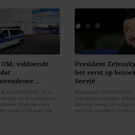
 OM: voldoende
President Zelensk
 dat
het eerst op bezoek
havendrone
Servië
agpoging was
E (ANP/RTR/DPA) - Er is
BELGRADO (ANP/AFP/RTR) -
 bewijs om te concluderen
Oekraïense president Volod
plosieve drone die werd
Zelensky brengt zaterdag vo
fen op de luchthaven van
eerst als president een bez
en aanslagpoging was. Dat
Servië. Hij ontmoet daar zijn
itse federaal aanklager, die
ambtgenoot Aleksandar Vuči
zoek naar het voorval
t.