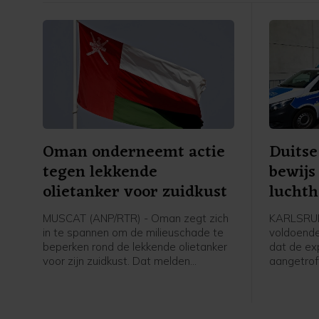
Oman onderneemt actie
Duitse
tegen lekkende
bewijs
olietanker voor zuidkust
lucht
aansl
MUSCAT (ANP/RTR) - Oman zegt zich
KARLSRUH
in te spannen om de milieuschade te
voldoende
beperken rond de lekkende olietanker
dat de ex
voor zijn zuidkust. Dat melden
aangetrof
staatsmedia op gezag van het
Leipzig e
ministerie van Transport.
zegt de Du
het onder
overneem