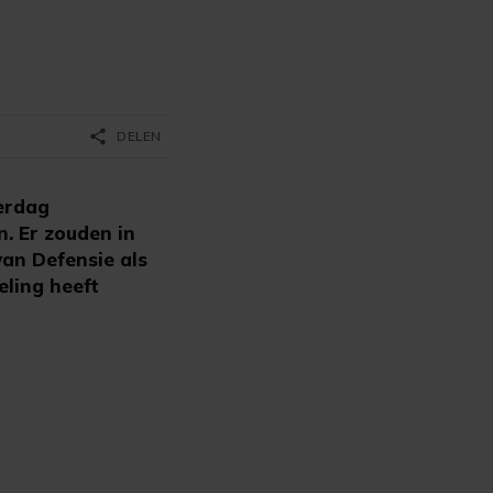
share
DELEN
erdag
. Er zouden in
van Defensie als
eling heeft