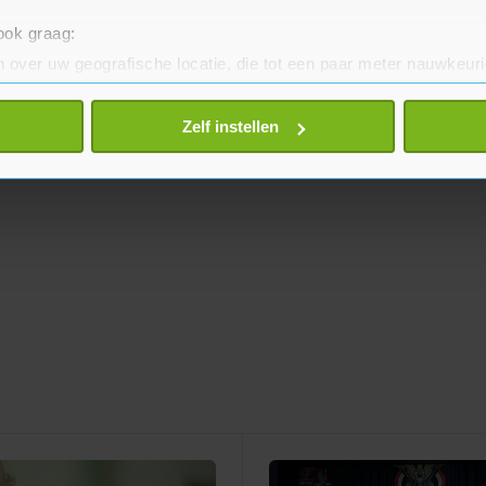
 ook graag:
 over uw geografische locatie, die tot een paar meter nauwkeuri
eren door het actief te scannen op specifieke eigenschappen (fing
onlijke gegevens worden verwerkt en stel uw voorkeuren in he
Zelf instellen
jzigen of intrekken in de Cookieverklaring.
te beter en wordt jouw bezoek makkelijker en persoonlijker. O
je gemaakte keuze altijd wijzigen of intrekken.