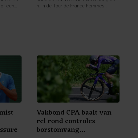
oor een
rij in de Tour de France Femmes
 sets te
opgegeven. De titelverdedigster van
plaatste
Visma - Lease a Bike kwam in de
7 (3) 6-2
heuvelachtige vijfde etappe op
tweeënhalve minuut van winnares
Demi Vollering binnen en noemde haar
achterstand in het algemeen
klassement op geletruidraagster
Marlen Reusser en Vollering
"onherstelbaar".
 mist
Vakbond CPA baalt van
rel rond controles
essure
borstomvang