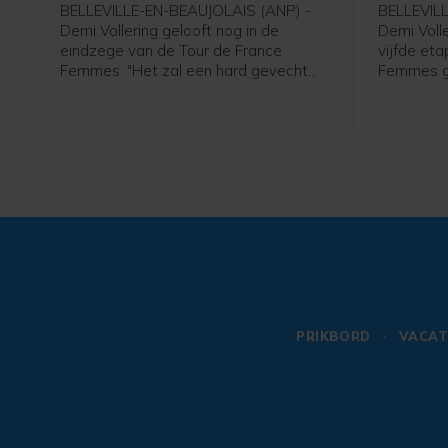
BELLEVILLE-EN-BEAUJOLAIS (ANP) -
BELLEVIL
Demi Vollering gelooft nog in de
Demi Voll
eindzege van de Tour de France
vijfde eta
Femmes. "Het zal een hard gevecht
Femmes g
worden, maar ik ga er alles aan doen
renster v
om te winnen", zei Vollering in het
Belleville
flashinterview. De 29-jarige renster
de sprint v
won woensdag de vijfde etappe in de
het bezit
Tour de France Femmes en staat 12
Reusser. V
seconden achter de Zwitserse
algemeen
geletruidraagster Marlen Reusser.
achtersta
PRIKBORD
VACAT