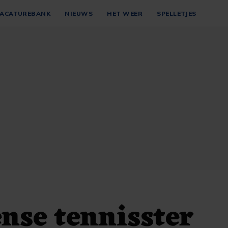
ACATUREBANK
NIEUWS
HET WEER
SPELLETJES
nse tennisster