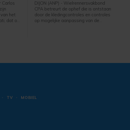
wielrensters
r Carlos
DIJON (ANP) - Wielrennersvakbond
zijn
CPA betreurt de ophef die is ontstaan
 van het
door de kledingcontroles en controles
ti, dat op
op mogelijke aanpassing van de
dt
borstomvang voorafgaand aan de
 nacht van
tijdrit in de Tour de France Femmes.
r leek de
De vakbond pleit voor duidelijke
 zullen
transparante protocollen over de
lf juli op
controles en dat de teams en rensters
n.
tijdig op de hoogte worden gesteld.
TV
MOBIEL