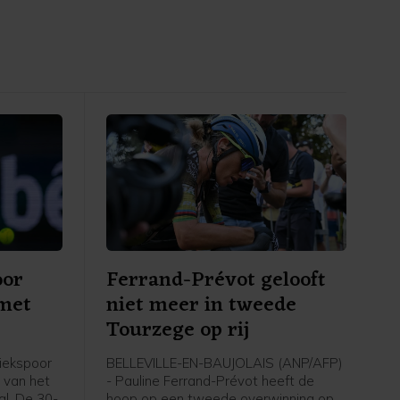
oor
Ferrand-Prévot gelooft
 met
niet meer in tweede
Tourzege op rij
iekspoor
BELLEVILLE-EN-BAUJOLAIS (ANP/AFP)
 van het
- Pauline Ferrand-Prévot heeft de
l. De 30-
hoop op een tweede overwinning op