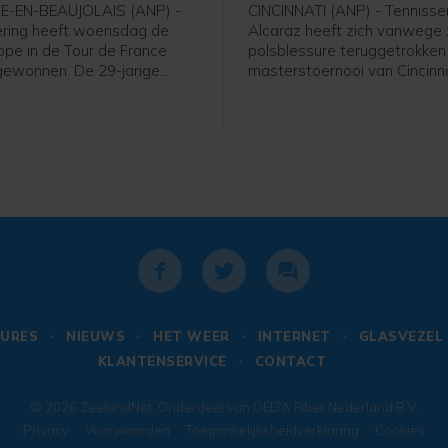
LE-EN-BEAUJOLAIS (ANP) -
CINCINNATI (ANP) - Tennisse
ering heeft woensdag de
Alcaraz heeft zich vanwege 
ppe in de Tour de France
polsblessure teruggetrokken
ewonnen. De 29-jarige
masterstoernooi van Cincinna
an FDJ United-Suez was in
13 augustus begint. Dat mel
-en-Beaujolais de snelste in
tennisorganisator ATP in de
an drie. De gele trui blijft in
dinsdag op woensdag. Eerde
 van de Zwitserse Marlen
Spanjaard nog zijn rentree te
ollering staat tweede in het
maken in Cincinnati, toen hij ha
 klassement op 12 seconden
de deelnemerslijst verschee
nd.
URES
NIEUWS
HET WEER
INTERNET
GLASVEZEL
KLANTENSERVICE
CONTACT
© 2026
ZeelandNet
. Onderdeel van
DELTA Fiber Nederland B.V.
Privacy
Voorwaarden
Toegankelijksheidverklaring
Cookies