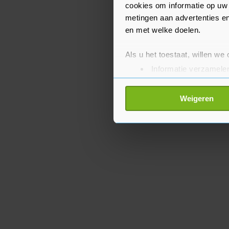
cookies om informatie op uw 
metingen aan advertenties en
en met welke doelen.
Als u het toestaat, willen we
Informatie verzamelen
Uw apparaat identific
Lees meer over hoe uw perso
Weigeren
toestemming op elk moment wi
Met cookies werkt onze websi
ons cookiebeleid bekijken en 