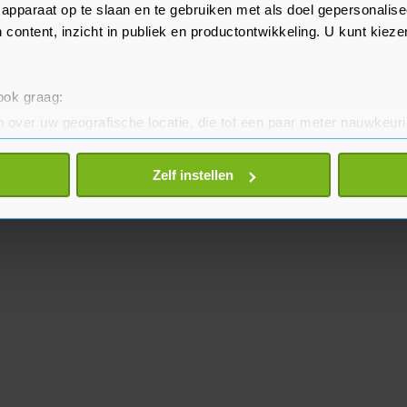
apparaat op te slaan en te gebruiken met als doel gepersonalise
 content, inzicht in publiek en productontwikkeling. U kunt kiez
 ook graag:
 over uw geografische locatie, die tot een paar meter nauwkeuri
eren door het actief te scannen op specifieke eigenschappen (fing
onlijke gegevens worden verwerkt en stel uw voorkeuren in he
Zelf instellen
jzigen of intrekken in de Cookieverklaring.
te beter en wordt jouw bezoek makkelijker en persoonlijker. O
je gemaakte keuze altijd wijzigen of intrekken.