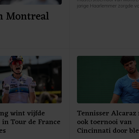
jarige Haarlemmer zorgde v
n Montreal
grote verrassing door in drie
winnen van de als eerste ge
Duitser Alexander Zverev: 6-
6-4.
ing wint vijfde
Tennisser Alcaraz
 in Tour de France
ook toernooi van
es
Cincinnati door bl