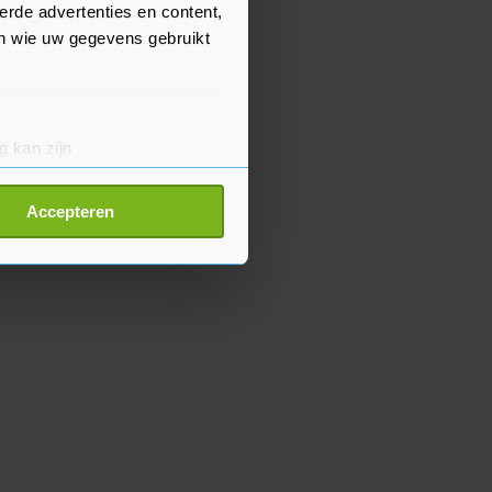
erde advertenties en content,
en wie uw gegevens gebruikt
g kan zijn
erprinting)
t
detailgedeelte
in. U kunt uw
Accepteren
p onze cookiepagina kun je