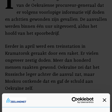
I
van de Oekraïense procureur-generaal dat
er volgens voorlopige informatie vijf doden
en achttien gewonden zijn gevallen. De aanvallen
werden binnen één uur uitgevoerd, aldus het
hoofd van het spoorbedrijf.
Eerder in april werd een treinstation in
Kramatorsk geraakt door een raket. Er vielen
ongeveer zestig doden. Meer dan honderd
mensen raakten gewond. Oekraïne zei dat het
Russische leger achter die aanval zat, maar
Moskou ontkende dat en gaf de schuld aan
Oekraïne zelf.