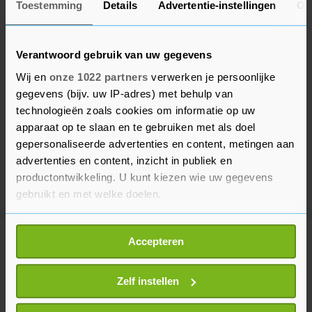
Toestemming
Details
Advertentie-instellingen
Ov
Verantwoord gebruik van uw gegevens
Wij en
onze 1022 partners
verwerken je persoonlijke
gegevens (bijv. uw IP-adres) met behulp van
technologieën zoals cookies om informatie op uw
apparaat op te slaan en te gebruiken met als doel
gepersonaliseerde advertenties en content, metingen aan
advertenties en content, inzicht in publiek en
productontwikkeling. U kunt kiezen wie uw gegevens
gebruikt en met welke doelen.
Als u het toestaat, willen we ook graag:
Accepteren
Meer uit Buitenland
Informatie verzamelen over uw geografische
locatie, die tot een paar meter nauwkeurig kan zijn
Uw apparaat identificeren door het actief te
Zelf instellen
Turkije roept Kyiv en Moskou op
scannen op specifieke eigenschappen (fingerprinting)
aanvallen op Zwarte Zee te staken