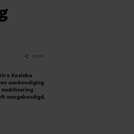
g
share
DELEN
itro Koeleba
een aankondiging
 mobilisering
eft aangekondigd,