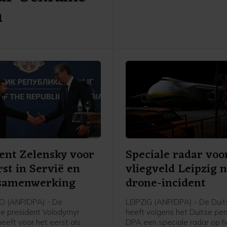
n
Dat meldt persbureau Bloo
basis van een Amerikaanse
functionaris. Het is vooral g
voor Kazachstan, dat sterk a
is van de haven in het Russi
Novorossisk voor de export v
ent Zelensky voor
Speciale radar voo
rst in Servië en
vliegveld Leipzig 
 samenwerking
drone-incident
 (ANP/DPA) - De
LEIPZIG (ANP/DPA) - De Duits
e president Volodymyr
heeft volgens het Duitse pe
eeft voor het eerst als
DPA een speciale radar op h