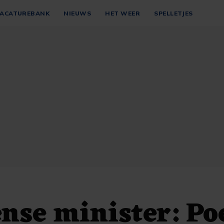
ACATUREBANK
NIEUWS
HET WEER
SPELLETJES
nse minister: Po