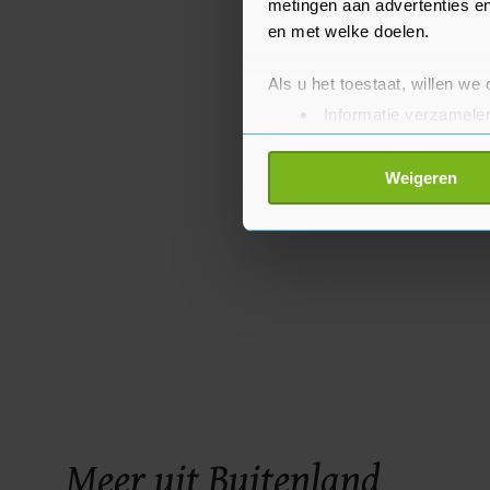
metingen aan advertenties en
en met welke doelen.
Als u het toestaat, willen we
Informatie verzamelen
Uw apparaat identific
Lees meer over hoe uw perso
Weigeren
toestemming op elk moment wi
Met cookies werkt onze websi
ons cookiebeleid bekijken en 
Meer uit Buitenland