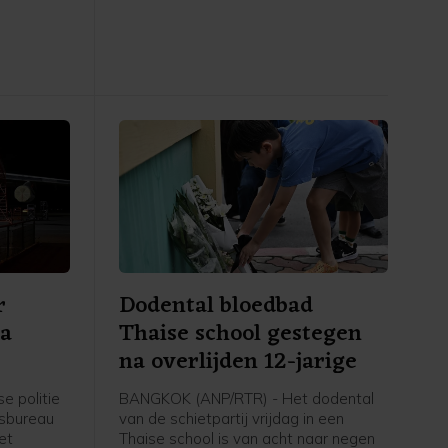
mberg op
"samenhang, kracht en eenheid is" en
dat Iran in de huidige oorlog tot dusver
oed nieuws
"zegevierend en machtig is".
fhankelijk
sche
an olie.
r
Dodental bloedbad
na
Thaise school gestegen
na overlijden 12-jarige
e politie
BANGKOK (ANP/RTR) - Het dodental
rsbureau
van de schietpartij vrijdag in een
et
Thaise school is van acht naar negen