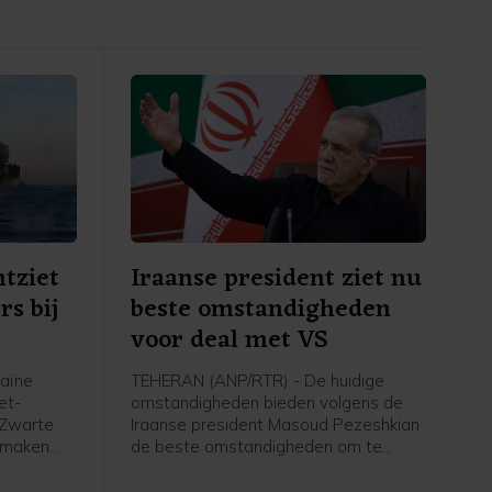
tziet
Iraanse president ziet nu
rs bij
beste omstandigheden
voor deal met VS
aïne
TEHERAN (ANP/RTR) - De huidige
et-
omstandigheden bieden volgens de
 Zwarte
Iraanse president Masoud Pezeshkian
ikmaken
de beste omstandigheden om te
ie schepen
komen tot een overeenkomst met de
rvoeren.
VS. Hij meent dat er nu in zijn land