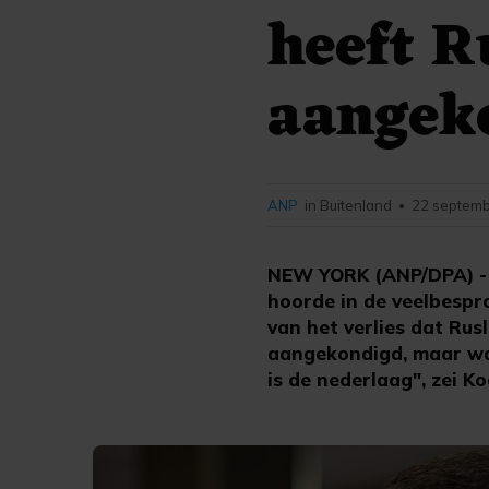
heeft R
aangek
ANP
in Buitenland
22 septemb
•
NEW YORK (ANP/DPA) - 
hoorde in de veelbesp
van het verlies dat Rus
aangekondigd, maar wat
is de nederlaag", zei K