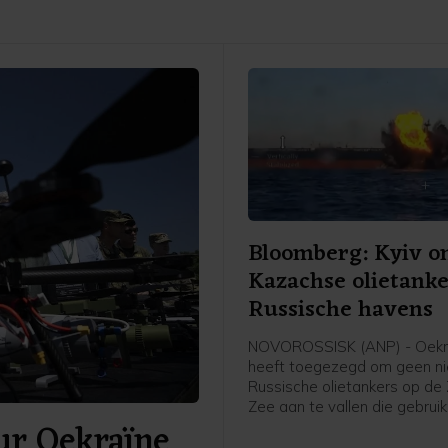
Bloomberg: Kyiv on
Kazachse olietanke
Russische havens
NOVOROSSISK (ANP) - Oekr
heeft toegezegd om geen ni
Russische olietankers op de
Zee aan te vallen die gebru
ur Oekraïne
van Russische havens, als d
geen Russische goederen ve