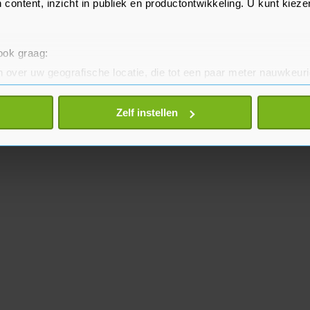
 content, inzicht in publiek en productontwikkeling. U kunt kiez
 ook graag:
 over uw geografische locatie, die tot een paar meter nauwkeuri
eren door het actief te scannen op specifieke eigenschappen (fing
onlijke gegevens worden verwerkt en stel uw voorkeuren in he
Zelf instellen
jzigen of intrekken in de Cookieverklaring.
te beter en wordt jouw bezoek makkelijker en persoonlijker. O
je gemaakte keuze altijd wijzigen of intrekken.