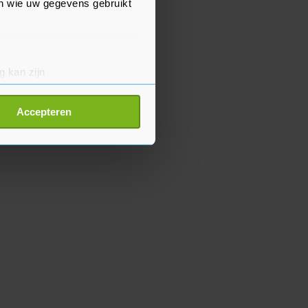
en wie uw gegevens gebruikt
g kan zijn
erprinting)
t
detailgedeelte
in. U kunt uw
Accepteren
p onze cookiepagina kun je