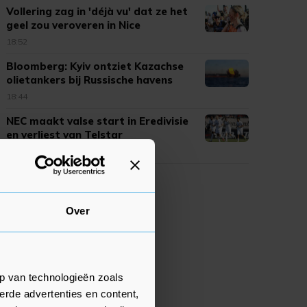
Vollering zag in 'déjà vu' dat ze het
geel zou veroveren in Nice
18:52
Bloomberg: Kyiv ontziet Kazachse
olietankers bij Russische havens
18:44
NEC maakt valse start in Eredivisie
en verliest van Telstar
18:40
Over
p van technologieën zoals
erde advertenties en content,