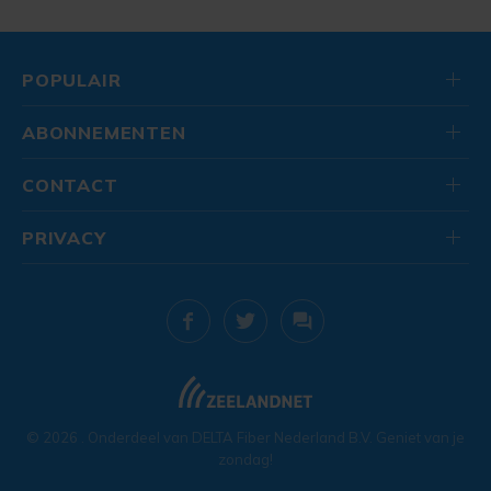
POPULAIR
ABONNEMENTEN
CONTACT
PRIVACY
© 2026
. Onderdeel van
DELTA Fiber Nederland B.V.
Geniet van je
zondag!