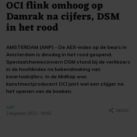
OCI flink omhoog op
Damrak na cijfers, DSM
in het rood
AMSTERDAM (ANP) - De AEX-index op de beurs in
Amsterdam is dinsdag in het rood geopend.
Speciaalchemieconcern DSM stond bij de verliezers
in de hoofdindex na bekendmaking van
kwartaalcijfers. In de MidKap was
kunstmestproducent OCI juist wel een stijger na
het openen van de boeken.
ANP
share
DELEN
2 augustus 2022 - 09:42