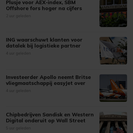
Plusje voor AEX-index, SBM
Offshore fors hoger na cijfers
2 uur geleden
ING waarschuwt klanten voor
datalek bij logistieke partner
4 uur geleden
Investeerder Apollo neemt Britse
vliegmaatschappij easyJet over
4 uur geleden
Chipbedrijven Sandisk en Western
Digital onderuit op Wall Street
5 uur geleden