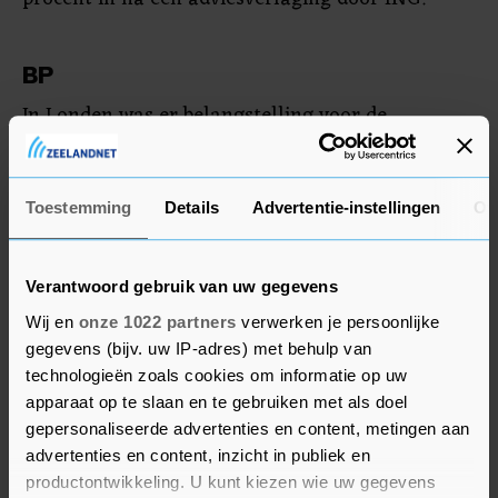
BP
In Londen was er belangstelling voor de
resultaten van olie- en gasconcern BP. De
nettowinst van het Britse bedrijf is in het tweede
kwartaal verdrievoudigd ten opzichte van vorig
Toestemming
Details
Advertentie-instellingen
Ov
jaar dankzij de hoge prijzen voor energie. BP
kondigde aan het dividend te verhogen en meer
Verantwoord gebruik van uw gegevens
eigen aandelen in te kopen. Het aandeel werd
Wij en
onze 1022 partners
verwerken je persoonlijke
desondanks 1,1 procent lager gezet.
gegevens (bijv. uw IP-adres) met behulp van
technologieën zoals cookies om informatie op uw
Op de beurs in Kopenhagen ging de Deense
apparaat op te slaan en te gebruiken met als doel
containerrederij en vrachtvervoerder A.P. Møller-
gepersonaliseerde advertenties en content, metingen aan
Maersk 1,6 procent vooruit. De financiële
advertenties en content, inzicht in publiek en
prestaties in het tweede kwartaal lagen boven de
productontwikkeling. U kunt kiezen wie uw gegevens