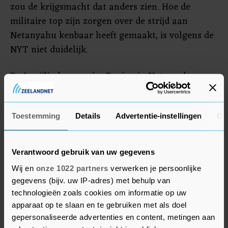
zou de krijgsmacht dat anders zien. Hoe de
militaire top zijn zorgen over de strijd aan
Netanyahu kenbaar heeft gemaakt, is volgens de
NYT niet duidelijk.
De Israëlische premier Benjamin Netanyahu nam
meteen afstand van het bericht. "Ik weet niet wie
die anonieme bronnen zijn, maar ik wil
ondubbelzinnig duidelijk maken: dat zal niet
Toestemming
Details
Advertentie-instellingen
Ov
gebeuren", aldus de premier in een verklaring.
"We zullen de oorlog pas beëindigen als we alle
Verantwoord gebruik van uw gegevens
doelen hebben bereikt, inclusief de eliminatie van
Wij en
onze 1022 partners
verwerken je persoonlijke
Hamas en de vrijlating van al onze gijzelaars."
gegevens (bijv. uw IP-adres) met behulp van
technologieën zoals cookies om informatie op uw
apparaat op te slaan en te gebruiken met als doel
gepersonaliseerde advertenties en content, metingen aan