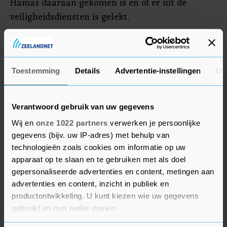
Hamas daaraan gekomen is en of er uit de
veiligheidsdiensten is gelekt.
Volgens The New York Times circuleerde het
aanvalsplan in brede kring binnen de
strijdkrachten. Het is niet duidelijk of premier
Toestemming
Details
Advertentie-instellingen
Ov
Benjamin Netanyahu ook op de hoogte was.
Verantwoord gebruik van uw gegevens
Wij en
onze 1022 partners
verwerken je persoonlijke
gegevens (bijv. uw IP-adres) met behulp van
technologieën zoals cookies om informatie op uw
apparaat op te slaan en te gebruiken met als doel
gepersonaliseerde advertenties en content, metingen aan
advertenties en content, inzicht in publiek en
productontwikkeling. U kunt kiezen wie uw gegevens
gebruikt en met welke doelen.