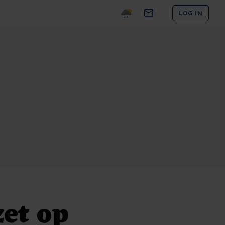
LOG IN
et op