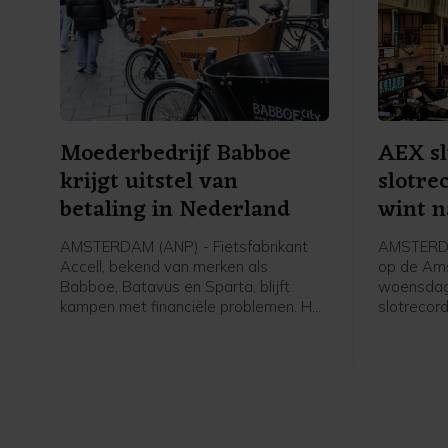
Moederbedrijf Babboe
AEX sl
krijgt uitstel van
slotre
betaling in Nederland
wint n
AMSTERDAM (ANP) - Fietsfabrikant
AMSTERDA
Accell, bekend van merken als
op de Am
Babboe, Batavus en Sparta, blijft
woensdag 
kampen met financiële problemen. Het
slotrecor
bedrijf meldt woensdag dat voorlopig
verwerkte
uitstel van betaling is verleend aan zijn
bedrijfsr
Nederlandse entiteiten.
Heineken.
de winnaa