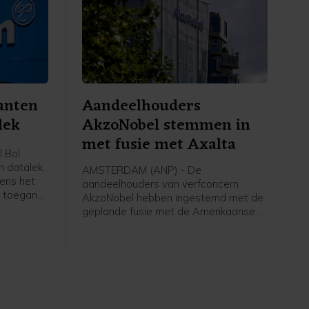
anten
Aandeelhouders
lek
AkzoNobel stemmen in
met fusie met Axalta
 Bol
n datalek
AMSTERDAM (ANP) - De
gens het
aandeelhouders van verfconcern
n toegang
AkzoNobel hebben ingestemd met de
gegevens
geplande fusie met de Amerikaanse
ukt dat er
branchegenoot Axalta Coating
 zelf zijn
Systems. Het bedrijf achter
van
verfmerken als Flexa, Dulux en Sikkens
hield hierover woensdag een
kel in een
aandeelhoudersvergadering.