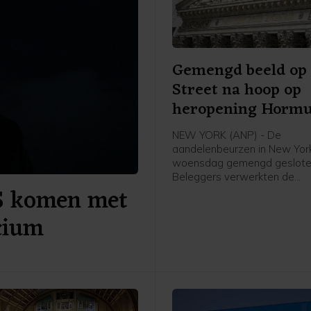
Gemengd beeld op 
Street na hoop op
heropening Horm
NEW YORK (ANP) - De
aandelenbeurzen in New York
woensdag gemengd geslote
Beleggers verwerkten de
S komen met
kwartaalresultaten van ond
SpaceX en Walt Disney. Daa
icium
hun hoop op een heropening
Straat van Hormuz toegeno