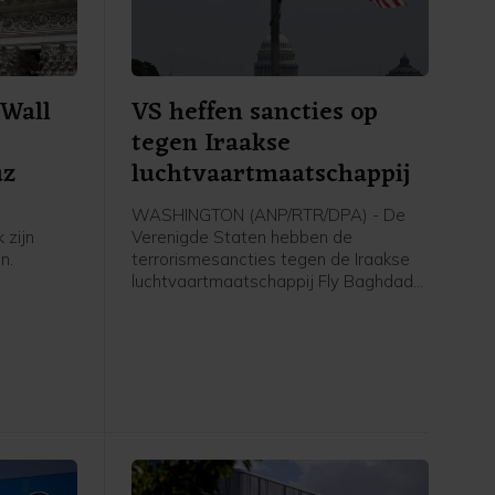
Wall
VS heffen sancties op
tegen Iraakse
uz
luchtvaartmaatschappij
WASHINGTON (ANP/RTR/DPA) - De
 zijn
Verenigde Staten hebben de
n.
terrorismesancties tegen de Iraakse
luchtvaartmaatschappij Fly Baghdad
er meer
opgeheven. Die werden in 2024
rnaast is
opgelegd vanwege banden met de
 van de
Iraanse Revolutionaire Garde. Het
men.
Amerikaanse ministerie van Financiën
meldt woensdag dat Fly Baghdad van
de sanctielijst is gehaald.