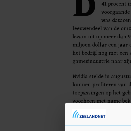
D
41 procent i
voorgaande 
was datacen
leeuwendeel van de omze
kwam uit op meer dan 9 
miljoen dollar een jaar
het bedrijf nog met een
gamesindustrie naar zij
Nvidia stelde in augustu
kunnen profiteren van d
toepassingen op het gebi
voorheen met name beke
grafische kaarten voor
speelt Nvidia een centra
Zo maakt het bedrijf pro