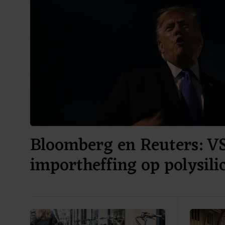
Bloomberg en Reuters: V
importheffing op polysil