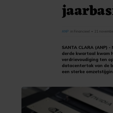
jaarbas
ANP
in Financieel
21 novembe
•
SANTA CLARA (ANP) - Nv
derde kwartaal kwam het
verdrievoudiging ten o
datacentertak van de be
een sterke omzetstijgin