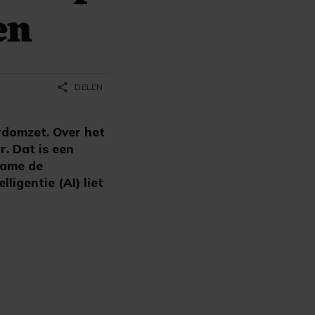
en
share
DELEN
rdomzet. Over het
. Dat is een
name de
ligentie (AI) liet