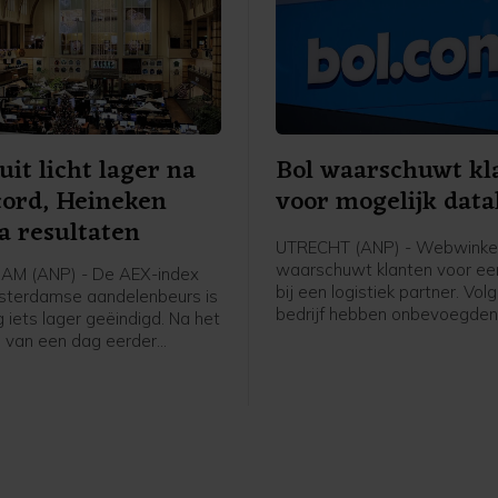
uit licht lager na
Bol waarschuwt kl
cord, Heineken
voor mogelijk data
a resultaten
UTRECHT (ANP) - Webwinkel
waarschuwt klanten voor ee
M (ANP) - De AEX-index
bij een logistiek partner. Vol
sterdamse aandelenbeurs is
bedrijf hebben onbevoegde
iets lager geëindigd. Na het
gekregen tot systemen en 
d van een dag eerder
van deze partner. Bol benadr
n beleggers opnieuw
geen systemen van het bedrijf
esultaten, waaronder die van
geraakt. Wel zijn gegevens 
 De bierbrouwer eindigde bij
klanten mogelijk bekeken of
rs in de hoofdindex.
gekopieerd, aldus de webwin
verklaring.