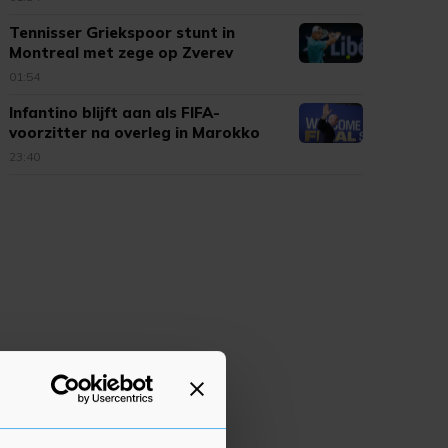
Tennisser Griekspoor stunt in
Montreal met zege op Zverev
01:54
Infantino blijft aan als FIFA-
voorzitter na overleg in Marokko
23:40