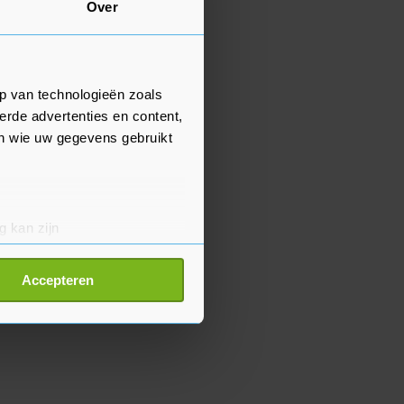
Over
p van technologieën zoals
erde advertenties en content,
en wie uw gegevens gebruikt
g kan zijn
erprinting)
t
detailgedeelte
in. U kunt uw
Accepteren
p onze cookiepagina kun je