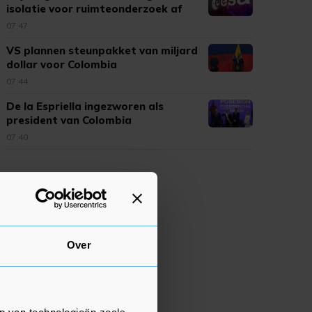
isolatie voor ruimteonderzoek af
07:47
VS plannen steunpakket van miljard
dollar voor Colombia
07:44
De la Espriella ingezworen als
president van Colombia
07:40
Over