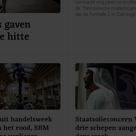
verwacht nog jaren te profit
de "fantastische marketingm
die de Formule 1 is. Dat zegt
 gaven
voorzitter Tom van der Veen
ondernemerskoepel Ondern
e hitte
Belangen Zandvoort in aanlo
de voorlopig laatste editie 
Dutch Grand Prix over twee
"Dat gemis valt niet volledig
vangen. Er zou heel veel geld
moeten als we de hele werel
blijven bereiken."
uit handelsweek
Staatsolieconcern 
in het rood, SBM
drie schepen aang