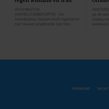
tegen Rusland en Iran
Offsho
WASHINGTON
AMSTERDA
(ANP/BLOOMBERG/RTR) - De
op de aan
Amerikaanse Senaat heeft ingestemd
vrijdag me
met nieuwe uitgebreide sancties
weekend i
tegen Rusland en Iran. De wet moet
de hoofd
ook nog door het Huis van
oliediens
Afgevaardigden worden aangenomen
negatieve
voordat die definitief in werking treedt.
eerder nog
Die behandeling kan mogelijk volgende
door sterk
maand al plaatsvinden.
Verder gi
beleggers
belangrij
banenrappo
dan verwa
PRIKBORD
VACAT