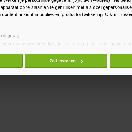
erwerken je persoonlijke gegevens (bijv. uw IP-adres) met behul
TSMC.
apparaat op te slaan en te gebruiken met als doel gepersonalise
 content, inzicht in publiek en productontwikkeling. U kunt kiez
 ook graag:
 over uw geografische locatie, die tot een paar meter nauwkeuri
eren door het actief te scannen op specifieke eigenschappen (fing
onlijke gegevens worden verwerkt en stel uw voorkeuren in he
Zelf instellen
jzigen of intrekken in de Cookieverklaring.
te beter en wordt jouw bezoek makkelijker en persoonlijker. O
je gemaakte keuze altijd wijzigen of intrekken.