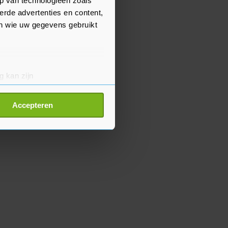
p van technologieën zoals
erde advertenties en content,
en wie uw gegevens gebruikt
g kan zijn
erprinting)
t
detailgedeelte
in. U kunt uw
Accepteren
p onze cookiepagina kun je