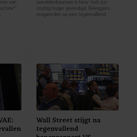
eren van
aandelenbeurzen in New York zijn
achine"
vrijdag hoger geëindigd. Beleggers
reageerden op een tegenvallend
 van
banenrapport van de Amerikaanse
emers
overheid. Een grote winnaar op Wall
op naar
Street was Airbnb. Het
van de
verhuurplatform voor vakantiehuisjes
 weken.
verhoogde de omzetverwachting voor
 op te
de tweede keer dit jaar.
 in
d willen
VAE:
Wall Street stijgt na
evallen
tegenvallend