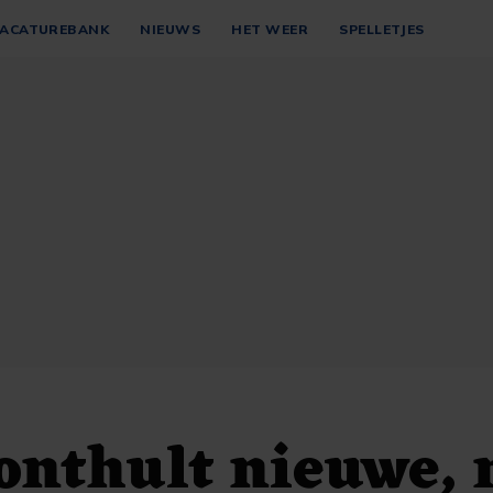
ACATUREBANK
NIEUWS
HET WEER
SPELLETJES
onthult nieuwe, 