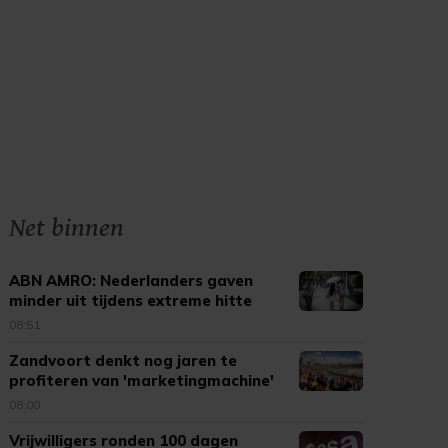
Net binnen
ABN AMRO: Nederlanders gaven
minder uit tijdens extreme hitte
08:51
Zandvoort denkt nog jaren te
profiteren van 'marketingmachine'
F1
08:00
Vrijwilligers ronden 100 dagen