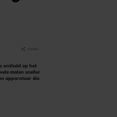
share
DELEN
p onthuld op het
 vele malen sneller
en apparatuur die