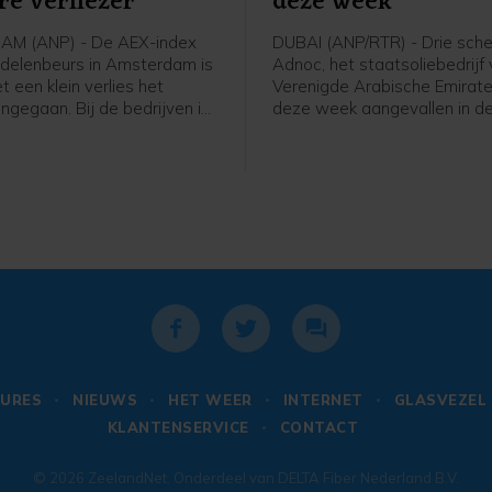
re verliezer
deze week
M (ANP) - De AEX-index
DUBAI (ANP/RTR) - Drie sch
delenbeurs in Amsterdam is
Adnoc, het staatsoliebedrijf
t een klein verlies het
Verenigde Arabische Emiraten
ngegaan. Bij de bedrijven in
deze week aangevallen in de
graadmeter was maritiem
van Hormuz. Sinds het begin
tverlener SBM Offshore een
oorlog in het Midden-Oosten 
 uitschieter, na een dag
volgens het bedrijf vijftien t
 uitblinker te zijn geweest
Adnoc aangevallen met rake
e cijfers en verwachtingen.
drones, waarbij een dode is 
ng de aandacht van
en twintig bemanningslede
 onder meer uit naar het
raakten.
ke Amerikaanse
rt, dat veel zwakker uitviel
cht.
URES
NIEUWS
HET WEER
INTERNET
GLASVEZEL
KLANTENSERVICE
CONTACT
© 2026
ZeelandNet
. Onderdeel van
DELTA Fiber Nederland B.V.