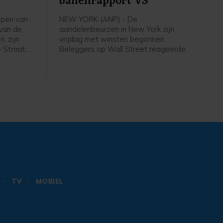
banenrapport VS
epen van
NEW YORK (ANP) - De
 van de
aandelenbeurzen in New York zijn
, zijn
vrijdag met winsten begonnen.
 Straat
Beleggers op Wall Street reageerden
 van de
op het banenrapport van de
zijn
Amerikaanse overheid. Uit dat rapport
ankers van
bleek dat er in juli 23.000 banen zijn
tten en
verdwenen, terwijl er een groei van
gevallen
ongeveer 80.000 arbeidsplaatsen
n gewond
werd verwacht. Daardoor kan de
Amerikaanse centrale bank
voorzichtiger worden met het
verhogen van de rente.
TV
MOBIEL