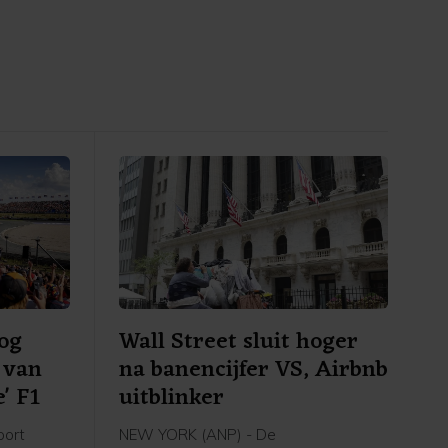
og
Wall Street sluit hoger
n van
na banencijfer VS, Airbnb
' F1
uitblinker
oort
NEW YORK (ANP) - De