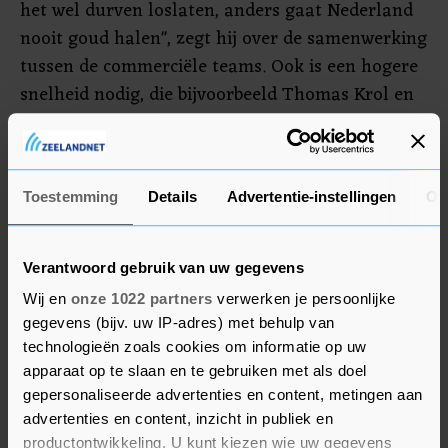
het wel durven loslaten, anders gaat Nederland
nooit goud halen", zegt hij over de samenwerking
tussen de commerciële teams. Ook is een hogere
snelheid nodig, die bijvoorbeeld Thomas Krol en
hij hebben op de 1500 meter.
De schaatser hekelde het aanwijzen voor de
ploegachtervolging van Beijing. Sven Kramer en
Toestemming
Details
Advertentie-instellingen
Ov
Marcel Bosker kregen de voorkeur boven Tijmen
Snel en Dai Dai N'tab. "Dat kostte twee jongens
Verantwoord gebruik van uw gegevens
een startplek", zei Nuis. "Hoe kan je dat als
Wij en
onze 1022 partners
verwerken je persoonlijke
schaatsbond zijnde doen, en dan maar hopen dat
gegevens (bijv. uw IP-adres) met behulp van
het lukt. Als je dat doet, moet je ook trainen
technologieën zoals cookies om informatie op uw
zoals die anderen doen. Dan kies je ervoor om
apparaat op te slaan en te gebruiken met als doel
met het land een medaille te gaan pakken. Nu
gepersonaliseerde advertenties en content, metingen aan
advertenties en content, inzicht in publiek en
boor je iemand een startplek door de neus die
productontwikkeling. U kunt kiezen wie uw gegevens