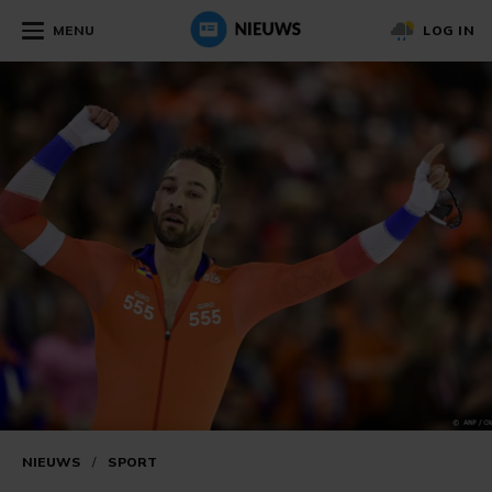
MENU
LOG IN
NIEUWS
/
SPORT