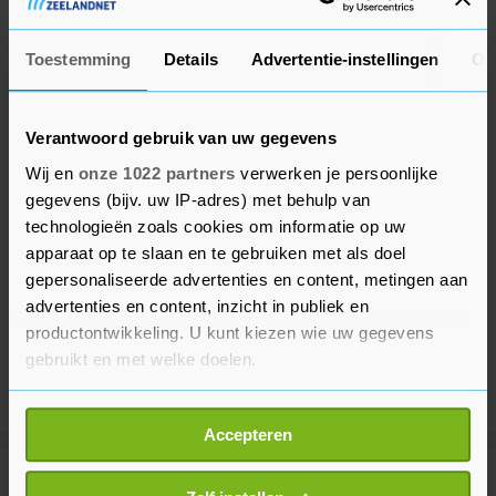
Toestemming
Details
Advertentie-instellingen
Ov
Verantwoord gebruik van uw gegevens
Wij en
onze 1022 partners
verwerken je persoonlijke
gegevens (bijv. uw IP-adres) met behulp van
technologieën zoals cookies om informatie op uw
apparaat op te slaan en te gebruiken met als doel
gepersonaliseerde advertenties en content, metingen aan
advertenties en content, inzicht in publiek en
productontwikkeling. U kunt kiezen wie uw gegevens
gebruikt en met welke doelen.
Als u het toestaat, willen we ook graag:
Accepteren
Informatie verzamelen over uw geografische
locatie, die tot een paar meter nauwkeurig kan zijn
Meer uit Voetbal