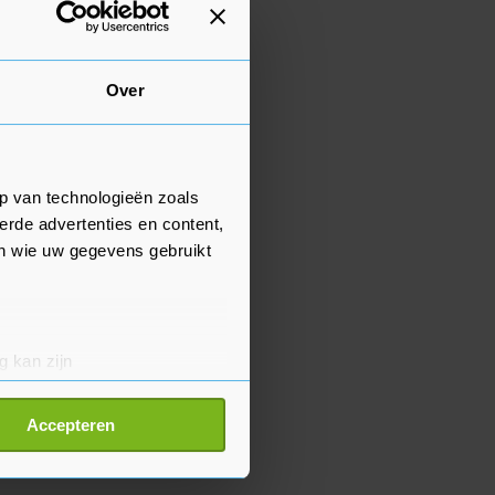
Over
p van technologieën zoals
erde advertenties en content,
en wie uw gegevens gebruikt
g kan zijn
erprinting)
t
detailgedeelte
in. U kunt uw
Accepteren