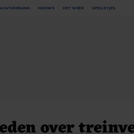
ACATUREBANK
NIEUWS
HET WEER
SPELLETJES
eden over treinv