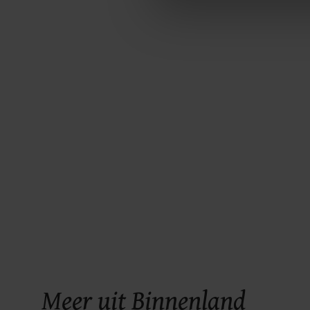
Met cookies werkt onze websi
ons cookiebeleid bekijken en 
Meer uit Binnenland