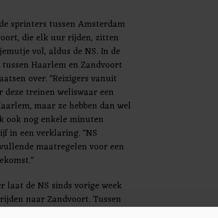
de sprinters tussen Amsterdam
ort, die elk uur rijden, zitten
jemutje vol, aldus de NS. In de
s tussen Haarlem en Zandvoort
aatsen over. "Reizigers vanuit
deze treinen weliswaar een
Haarlem, maar ze hebben dan wel
aak ook nog enkele minuten
rijf in een verklaring. "NS
vullende maatregelen voor een
oekomst."
 laat de NS sinds vorige week
rijden naar Zandvoort. Tussen
 er, in plaats van twee of vier,