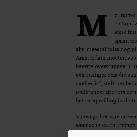
M
et name 
en Zandvo
vaak hut
sprinter
zijn meestal juist nog pl
Amsterdam moeten voor 
keertje overstappen in 
een rustiger reis die v
sneller is", stelt het bed
onderzoekt daarom aan
betere spreiding in de t
Vanwege het warme weer
woensdag extra treinen 
09.30 uur en 23.00 rijden