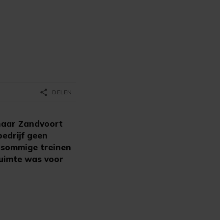
share
DELEN
 naar Zandvoort
bedrijf geen
n sommige treinen
 ruimte was voor