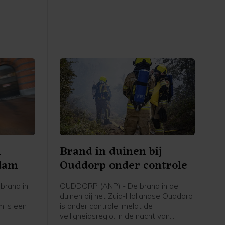
en theaterstukken. Twee keer won hij
bergen,
de toonaangevende toneelprijs Louis
d'Or.
n
Brand in duinen bij
rdam
Ouddorp onder controle
brand in
OUDDORP (ANP) - De brand in de
duinen bij het Zuid-Hollandse Ouddorp
 is een
is onder controle, meldt de
veiligheidsregio. In de nacht van