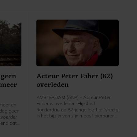
 geen
Acteur Peter Faber (82)
xmeer
overleden
AMSTERDAM (ANP) - Acteur Peter
Faber is overleden. Hij stierf
meer en
donderdag op 82-jarige leeftijd "vredig
ndag geen
in het bijzijn van zijn meest dierbaren",
dvoerder
heeft zijn familie vrijdag
kend dat
bekendgemaakt. In zijn lange carrière
n rijden
speelde Faber in talloze films, series
de brand