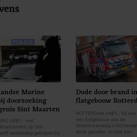
vens
in natuurgebied Boschhuizer
ten oosten van Venray.
landse Marine
Dode door brand i
bij doorzoeking
flatgebouw Rotte
enis Sint Maarten
ROTTERDAM (ANP) - Bij een 
een flatgebouw aan de
URG (ANP) - Het
Watertorenweg in Rotterdam
detachement op Sint
dode gevallen, zo laat een
eeft woensdag geholpen bij