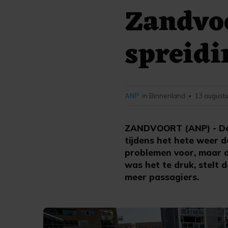
Zandvoo
spreidi
ANP
in Binnenland
13 augustu
•
ZANDVOORT (ANP) - De N
tijdens het hete weer d
problemen voor, maar d
was het te druk, stelt 
meer passagiers.