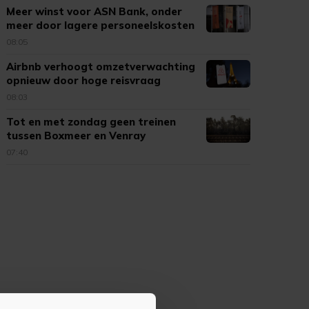
Meer winst voor ASN Bank, onder
meer door lagere personeelskosten
08:05
Airbnb verhoogt omzetverwachting
opnieuw door hoge reisvraag
08:03
Tot en met zondag geen treinen
tussen Boxmeer en Venray
07:40