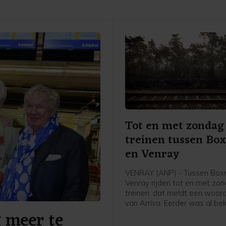
Tot en met zondag
treinen tussen Bo
en Venray
VENRAY (ANP) - Tussen Box
Venray rijden tot en met zo
treinen, dat meldt een woor
van Arriva. Eerder was al be
g meer te
er vrijdag geen treinen zoude
door de werkzaamheden na 