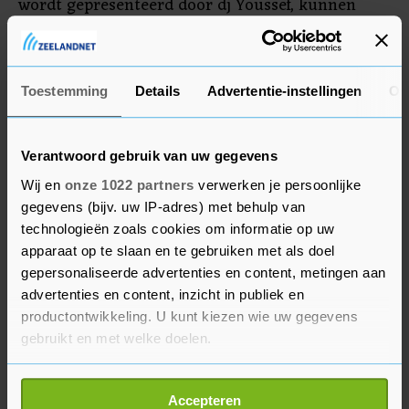
wordt gepresenteerd door dj Youssef, kunnen
luisteraars hun verhalen en gevoelens over de
ramp delen en wordt er een aantal maal live
geschakeld naar mensen die in Marokko zitten.
Toestemming
Details
Advertentie-instellingen
Ov
Verantwoord gebruik van uw gegevens
Wij en
onze 1022 partners
verwerken je persoonlijke
gegevens (bijv. uw IP-adres) met behulp van
technologieën zoals cookies om informatie op uw
apparaat op te slaan en te gebruiken met als doel
gepersonaliseerde advertenties en content, metingen aan
advertenties en content, inzicht in publiek en
productontwikkeling. U kunt kiezen wie uw gegevens
gebruikt en met welke doelen.
Als u het toestaat, willen we ook graag:
Accepteren
Informatie verzamelen over uw geografische