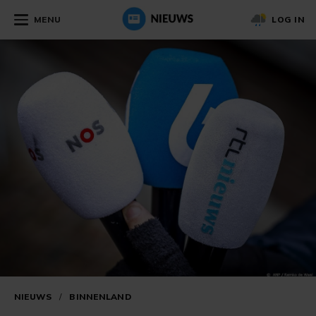
MENU
LOG IN
NIEUWS
/
BINNENLAND