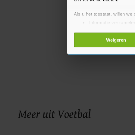
Als u het toestaat, willen we
Informatie verzamelen
Uw apparaat identific
Lees meer over hoe uw perso
Weigeren
toestemming op elk moment wi
Met cookies werkt onze websi
ons cookiebeleid bekijken en 
Meer uit Voetbal