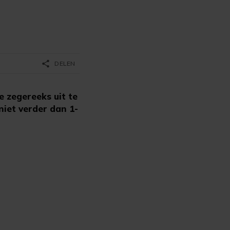
share
DELEN
e zegereeks uit te
niet verder dan 1-