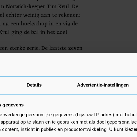
an Norwich-keeper Tim Krul. De
l echter weinig aan te rekenen:
l na een hoekschop in en via de
ul ging de bal in het doel.
een sterke serie. De laatste zeven
 Power-stadion werden allemaal
is de voorsprong van Liverpool,
Details
Advertentie-instellingen
t 2-0 won van Watford, tien
w gegevens
erwerken je persoonlijke gegevens (bijv. uw IP-adres) met behul
apparaat op te slaan en te gebruiken met als doel gepersonalise
 content, inzicht in publiek en productontwikkeling. U kunt kiez