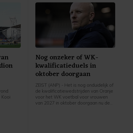
van
Nog onzeker of WK-
adion
kwalificatieduels in
oktober doorgaan
ZEIST (ANP) - Het is nog onduidelijk of
avond
de kwalificatiewedstrijden van Oranje
 Kooi
voor het WK voetbal voor vrouwen
van 2027 in oktober doorgaan nu de
eerde
UEFA een boycot heeft afgekondigd
in het
van FIFA-competities. Voor het elftal
 stadion.
van bondscoach Arjan Veurink staat
op 9 en 13 oktober een dubbele
ontmoeting met Hongarije op het