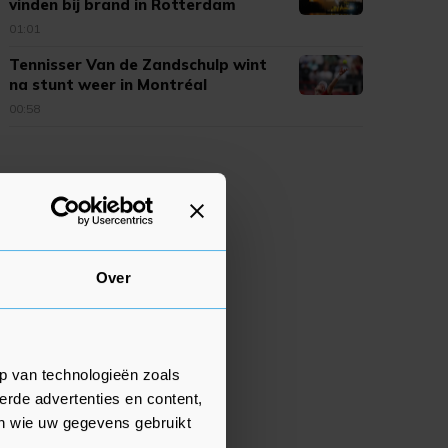
vinden bij brand in Rotterdam
01:01
Tennisser Van de Zandschulp wint
na stunt weer in Montréal
00:58
Over
p van technologieën zoals
erde advertenties en content,
en wie uw gegevens gebruikt