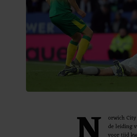
N
orwich Cit
de leiding 
voor tijd k