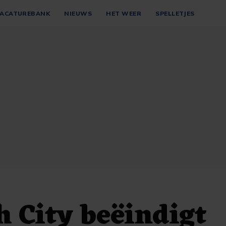
ACATUREBANK
NIEUWS
HET WEER
SPELLETJES
 City beëindigt