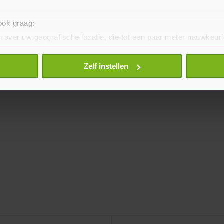
 ook graag:
 over uw geografische locatie, die tot een paar meter nauwkeuri
eren door het actief te scannen op specifieke eigenschappen (fing
onlijke gegevens worden verwerkt en stel uw voorkeuren in he
Zelf instellen
jzigen of intrekken in de Cookieverklaring.
te beter en wordt jouw bezoek makkelijker en persoonlijker. O
je gemaakte keuze altijd wijzigen of intrekken.