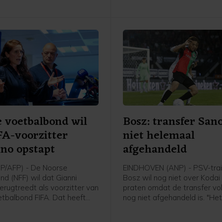
 voetbalbond wil
Bosz: transfer San
FA-voorzitter
niet helemaal
ino opstapt
afgehandeld
P/AFP) - De Noorse
EINDHOVEN (ANP) - PSV-trai
nd (NFF) wil dat Gianni
Bosz wil nog niet over Koda
terugtreedt als voorzitter van
praten omdat de transfer v
tbalbond FIFA. Dat heeft
nog niet afgehandeld is. "Het
 Lise Klaveness, al jaren een
niet helemaal rond. Zolang hij
ste critici van de FIFA-baas,
speler is, praat ik niet over h