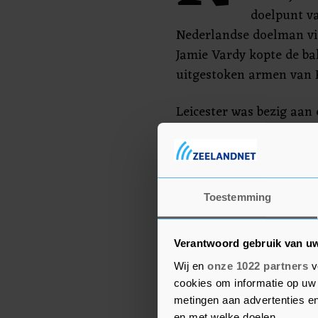
doelpunt v
Nederlandse doelman vie
Jamie Vardy kopte de ba
uitgestoken armen van Kr
Leicester was bezig aan 
duels in het eigen King
gewonnen.
Door het puntenverlies 
Toestemming
dat eerder op de dag me
punten.
Verantwoord gebruik van u
Wij en
onze 1022 partners
v
cookies om informatie op uw 
metingen aan advertenties en
en met welke doelen.