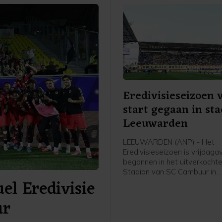
Eredivisieseizoen 
start gegaan in st
Leeuwarden
LEEUWARDEN (ANP) - Het
Eredivisieseizoen is vrijdag
begonnen in het uitverkochte
Stadion van SC Cambuur in
el Eredivisie
Leeuwarden. Het gepromov
Cambuur ontvangt Excelsior 
ur
twee jaar geleden geopende