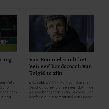
programma. Volgens de KNVB
onderzoekt de UEFA de komende tijd
of de duels door zullen gaan.
o nog
Van Bommel vindt het
'een eer' bondscoach van
België te zijn
ner Peter
BRUSSEL (ANP) - Mark van Bommel
i Sano
beschouwt het als "een eer" dat hij de
olgens hem
nieuwe bondscoach van België is. Dat
 is nog
heeft de oud-international van Oranje
 niet mijn
gezegd bij zijn presentatie bij de
em", zei
Belgische voetbalbond. "Ik ben heel