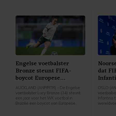
Engelse voetbalster
Noorse
Bronze steunt FIFA-
dat FI
boycot Europese
Infant
speelsters
AUCKLAND (ANP/RTR) - De Engelse
OSLO (AN
voetbalster Lucy Bronze (34) steunt
voetbalbo
een jaar voor het WK voetbal in
Infantino 
Brazilië een boycot van Europese
wereldvoe
speelsters van FIFA-competities.
voorzitter
Daarmee schaart de speelster van
van de fel