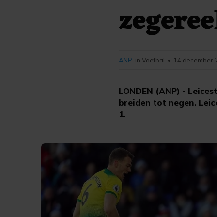
zegeree
ANP
in Voetbal
14 december 2
•
LONDEN (ANP) - Leiceste
breiden tot negen. Lei
1.