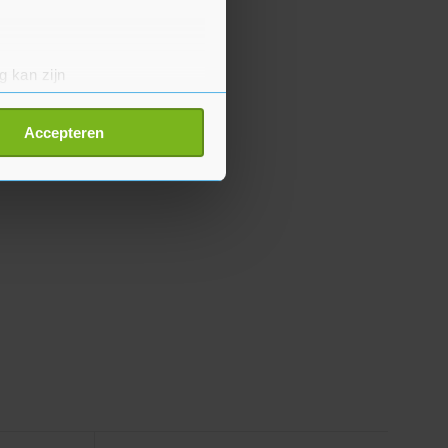
g kan zijn
erprinting)
t
detailgedeelte
in. U kunt uw
Accepteren
p onze cookiepagina kun je