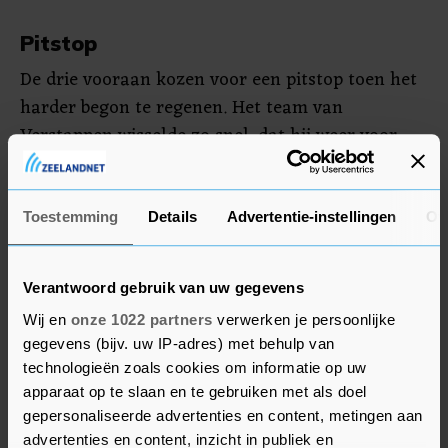
Pitstop
De drie vooraan kozen voor een pitstop toen het
harder begon te regenen. Het team van
Verstappen wisselde zo snel, dat hij weer voor
Norris op de baan terugkeerde. Niet veel later
greep de wedstrijdleiding in en stuurde de
safetycar de baan op om de race te neutraliseren.
Toestemming
Details
Advertentie-instellingen
Ov
Het plensde en het zicht was minimaal door de
regensluiers.
Verantwoord gebruik van uw gegevens
Wij en
onze 1022 partners
verwerken je persoonlijke
Een zware crash van Isack Hadjar in de Racing
gegevens (bijv. uw IP-adres) met behulp van
Bull leidde een nieuwe periode achter de
technologieën zoals cookies om informatie op uw
safetycar in. De herstart verliep rampzalig voor
apparaat op te slaan en te gebruiken met als doel
Verstappen, die spinde en terugviel van de
gepersonaliseerde advertenties en content, metingen aan
tweede naar de elfde plaats. De Nederlander uitte
advertenties en content, inzicht in publiek en