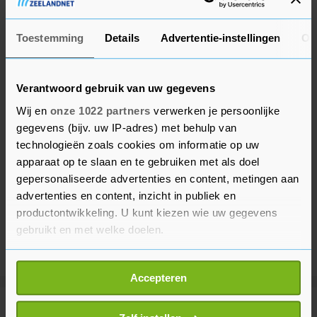
Toestemming
Details
Advertentie-instellingen
Ov
Verantwoord gebruik van uw gegevens
Wij en
onze 1022 partners
verwerken je persoonlijke
gegevens (bijv. uw IP-adres) met behulp van
technologieën zoals cookies om informatie op uw
apparaat op te slaan en te gebruiken met als doel
gepersonaliseerde advertenties en content, metingen aan
advertenties en content, inzicht in publiek en
productontwikkeling. U kunt kiezen wie uw gegevens
gebruikt en met welke doelen.
Als u het toestaat, willen we ook graag:
Accepteren
Informatie verzamelen over uw geografische
locatie, die tot een paar meter nauwkeurig kan zijn
Meer uit Buitenland