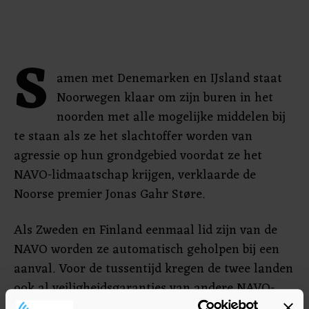
S
amen met Denemarken en IJsland staat
Noorwegen klaar om zijn buren in het
noorden met alle mogelijke middelen bij
te staan ​​als ze het slachtoffer worden van
agressie op hun grondgebied voordat ze het
NAVO-lidmaatschap krijgen, verklaarde de
Noorse premier Jonas Gahr Støre.
Als Zweden en Finland eenmaal lid zijn van de
NAVO worden ze automatisch geholpen bij een
aanval. Voor de tussentijd kregen de twee landen
ook al veiligheidsgaranties van andere NAVO-
leden, waaronder de Verenigde Staten.