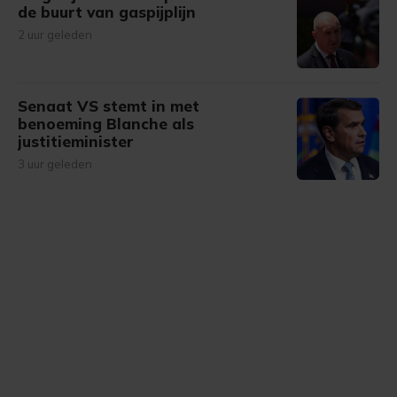
de buurt van gaspijplijn
2 uur geleden
Senaat VS stemt in met
benoeming Blanche als
justitieminister
3 uur geleden