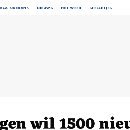
ACATUREBANK
NIEUWS
HET WEER
SPELLETJES
gen wil 1500 nie