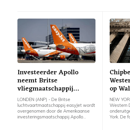
Investeerder Apollo
Chipbe
neemt Britse
Wester
vliegmaatschappij
op Wal
easyJet over
LONDEN (ANP) - De Britse
NEW YORK
luchtvaartmaatschappij easyJet wordt
Western D
overgenomen door de Amerikaanse
onderuitg
investeringsmaatschappij Apollo
York. De f
Global Management voor een bedrag
geheugen
van 5,7 miljard pond, omgerekend ruim
dataopsl