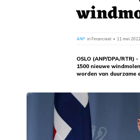
windmo
ANP
in Financieel
11 mei 2022
•
OSLO (ANP/DPA/RTR) - D
1500 nieuwe windmolens
worden van duurzame e