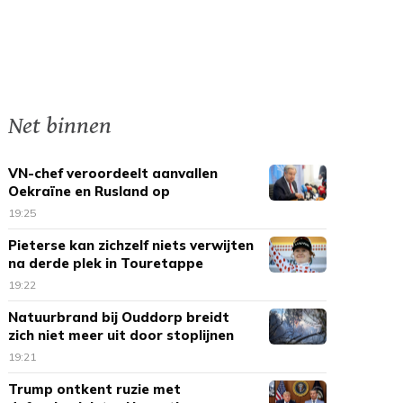
Net binnen
VN-chef veroordeelt aanvallen
Oekraïne en Rusland op
burgerdoelen
19:25
Pieterse kan zichzelf niets verwijten
na derde plek in Touretappe
19:22
Natuurbrand bij Ouddorp breidt
zich niet meer uit door stoplijnen
19:21
Trump ontkent ruzie met