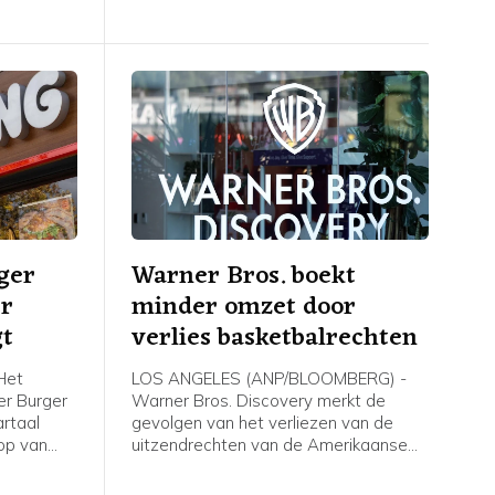
of barbecue. Bankrekeningen,
betaalgegevens, spaargelden,
financiële gegevens of inloggegevens
van klanten en de systemen van ING
zouden er niet bij betrokken zijn.
ger
Warner Bros. boekt
er
minder omzet door
gt
verlies basketbalrechten
Het
LOS ANGELES (ANP/BLOOMBERG) -
er Burger
Warner Bros. Discovery merkt de
artaal
gevolgen van het verliezen van de
op van
uitzendrechten van de Amerikaanse
 van zijn
basketbalcompetitie en het uitblijven
ant Brands
van groot filmsucces. Het