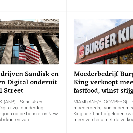
drijven Sandisk en
Moederbedrijf Bur
n Digital onderuit
King verkoopt me
l Street
fastfood, winst stij
 (ANP) - Sandisk en
MIAMI (ANP/BLOOMBERG) - 
igital zijn donderdag
moederbedrijf van onder me
egaan op de beurzen in New
King heeft het afgelopen kw
abrikanten van
meer verdiend met de verko
chips en
Whoppers en ander fastfood
agapparatuur deden
ketens. Het bedrijf, Restaur