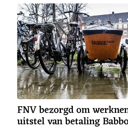
FNV bezorgd om werknem
uitstel van betaling Bab