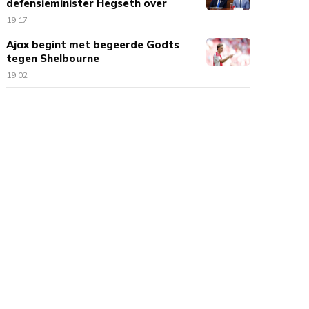
defensieminister Hegseth over
munitie
19:17
Ajax begint met begeerde Godts
tegen Shelbourne
19:02