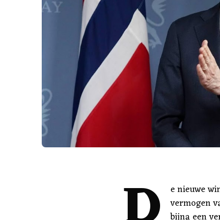
D
e nieuwe wi
vermogen va
bijna een ve