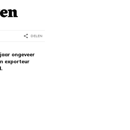
wen
share
DELEN
 jaar ongeveer
en exporteur
.