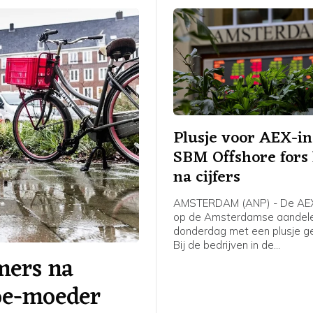
Plusje voor AEX-in
SBM Offshore fors
na cijfers
AMSTERDAM (ANP) - De AEX
op de Amsterdamse aandele
donderdag met een plusje ge
Bij de bedrijven in de
ers na
hoofdgraadmeter was de ma
oliedienstverlener SBM Offs
boe-moeder
sterke stijger na goed ontv
cijfers en vooruitzichten.