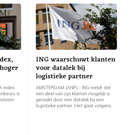
dex,
ING waarschuwt klanten
 hoger
voor datalek bij
logistieke partner
-index
AMSTERDAM (ANP) - ING meldt dat
nbeurs is
een deel van zijn klanten mogelijk is
sloten.
geraakt door een datalek bij een
logistieke partner. Het gaat volgens
ritieme
de bank om een groep klanten die met
hore een
gespaarde punten bij ING een fysiek
angen
product heeft besteld dat is
thuisbezorgd, bijvoorbeeld een koffer