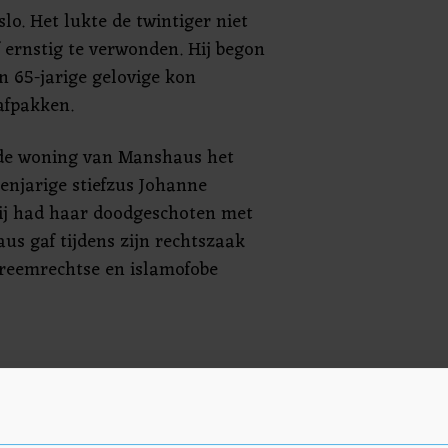
lo. Het lukte de twintiger niet
 ernstig te verwonden. Hij begon
n 65-jarige gelovige kon
afpakken.
n de woning van Manshaus het
enjarige stiefzus Johanne
Hij had haar doodgeschoten met
us gaf tijdens zijn rechtszaak
treemrechtse en islamofobe
ns de schietpartij ook een
niet in zijn poging de beelden