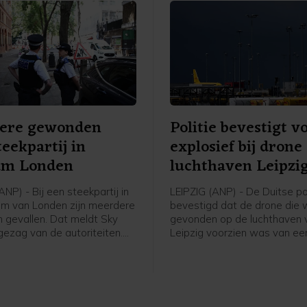
ere gewonden
Politie bevestigt v
teekpartij in
explosief bij drone
um Londen
luchthaven Leipzi
P) - Bij een steekpartij in
LEIPZIG (ANP) - De Duitse pol
um van Londen zijn meerdere
bevestigd dat de drone die 
gevallen. Dat meldt Sky
gevonden op de luchthaven 
ezag van de autoriteiten.
Leipzig voorzien was van ee
rige vrouw werd
explosief. De lokale justitie m
erd op verdenking van
een verklaring dat het toest
t en geweldpleging.
een robot is onderzocht en 
explosievenopruimingsdiens
ontsteker inmiddels heeft ve