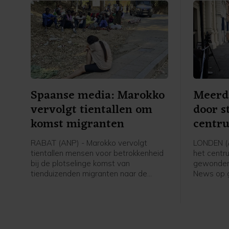
Spaanse media: Marokko
Meerd
vervolgt tientallen om
door s
komst migranten
centr
RABAT (ANP) - Marokko vervolgt
LONDEN (AN
tientallen mensen voor betrokkenheid
het centr
bij de plotselinge komst van
gewonden 
tienduizenden migranten naar de
News op g
Spaanse exclaves Ceuta en Melilla.
Een 47-ja
Dat melden Spaanse media. Met
gearreste
name bij Ceuta staken veel mensen
wapenbezi
onverwachts de grens over. Daarbij
vonden tientallen migranten de dood,