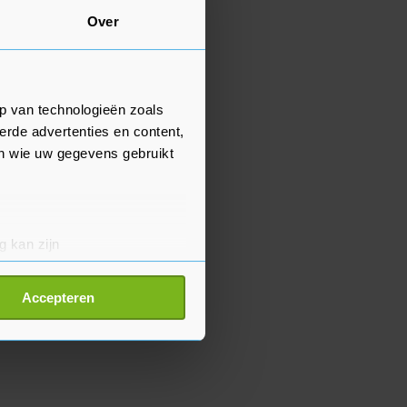
Over
p van technologieën zoals
erde advertenties en content,
en wie uw gegevens gebruikt
g kan zijn
erprinting)
t
detailgedeelte
in. U kunt uw
Accepteren
p onze cookiepagina kun je