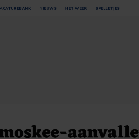
ACATUREBANK
NIEUWS
HET WEER
SPELLETJES
 moskee-aanvalle