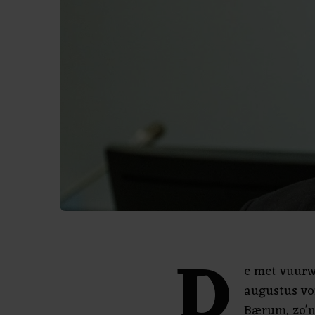
D
e met vuurw
augustus vo
Bærum, zo'n