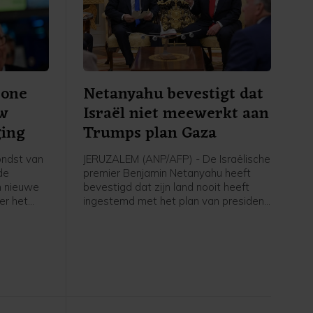
rone
Netanyahu bevestigt dat
uw
Israël niet meewerkt aan
ging
Trumps plan Gaza
ondst van
JERUZALEM (ANP/AFP) - De Israëlische
de
premier Benjamin Netanyahu heeft
n nieuwe
bevestigd dat zijn land nooit heeft
er het
ingestemd met het plan van president
de
Donald Trump voor de ontwapening
 Dat zegt
van de Palestijnse beweging Hamas.
aken
Volgens het plan moet Israël zich uit
er op
de Palestijnse kuststrook terugtrekken
erbrak om
zodra Hamas zich in overleg heeft
zen voor
ontwapend. Trump heeft afgelopen
week trots gemeld dat er vaart zit in
de uitvoering en dat Hamas gaat