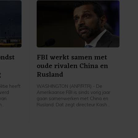
ontwapenen.
ondst
FBI werkt samen met
oude rivalen China en
g
Rusland
itie heeft
WASHINGTON (ANP/RTR) - De
werd
Amerikaanse FBI is sinds vorig jaar
van
gaan samenwerken met China en
n
Rusland. Dat zegt directeur Kash
eldt in
Patel. De samenwerking betreft
el door
bijvoorbeeld het aanpakken van
dat de
wereldwijde kindermisbruiknetwerken
t de
en cyberfraude die zich richt op
rwijderd.
Amerikanen. Experts noemen het