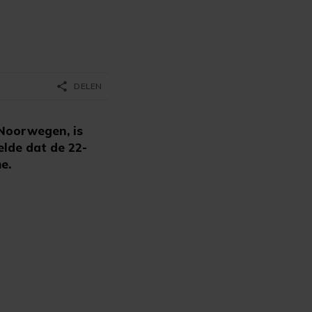
share
DELEN
 Noorwegen, is
elde dat de 22-
e.