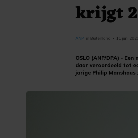
krijgt 2
ANP
in Buitenland
11 juni 202
•
OSLO (ANP/DPA) - Een m
daar veroordeeld tot e
jarige Philip Manshaus