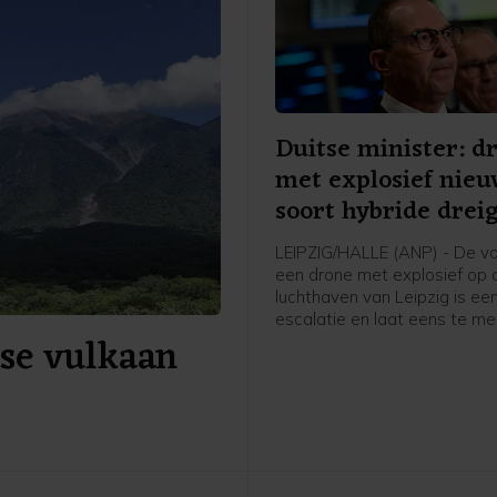
Duitse minister: d
met explosief nie
soort hybride drei
LEIPZIG/HALLE (ANP) - De v
een drone met explosief op 
luchthaven van Leipzig is ee
escalatie en laat eens te me
se vulkaan
belang zien van het verhoog
dreigingsniveau in Duitsland.
minister van Binnenlandse Z
Alexander Dobrindt, die eerd
woensdag zijn vakantie ond
naar de luchthaven af te rei
overleg met de autoriteiten.