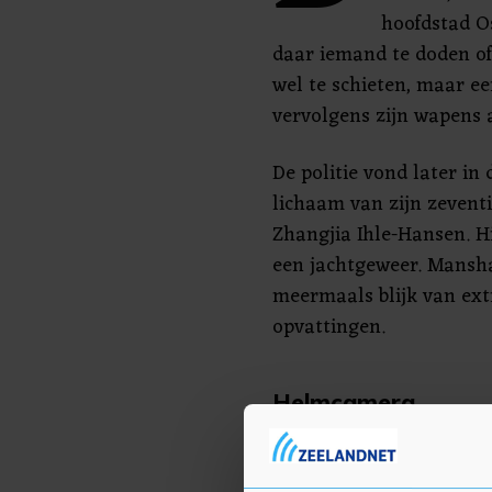
hoofdstad Os
daar iemand te doden of
wel te schieten, maar ee
vervolgens zijn wapens 
De politie vond later i
lichaam van zijn zeventi
Zhangjia Ihle-Hansen. 
een jachtgeweer. Mansha
meermaals blijk van ex
opvattingen.
Helmcamera
De twintiger droeg tijde
helmcamera. Hij slaagde 