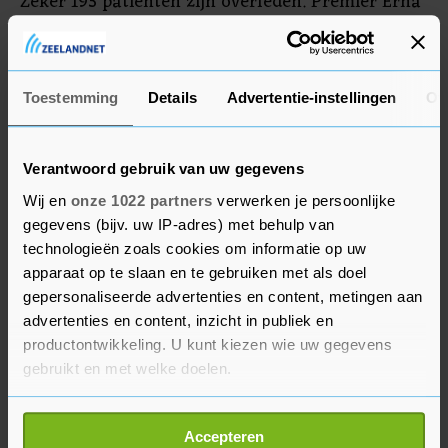
Zeker 193 patiënten zijn overleden. Premier Erna
Solberg waarschuwde vrijdag dat ook de
komende tijd hard gewerkt moet worden om de
verspreiding van het virus tegen te gaan.
Toestemming
Details
Advertentie-instellingen
Ov
Verantwoord gebruik van uw gegevens
Wij en
onze 1022 partners
verwerken je persoonlijke
gegevens (bijv. uw IP-adres) met behulp van
technologieën zoals cookies om informatie op uw
apparaat op te slaan en te gebruiken met als doel
gepersonaliseerde advertenties en content, metingen aan
advertenties en content, inzicht in publiek en
productontwikkeling. U kunt kiezen wie uw gegevens
gebruikt en met welke doelen.
Als u het toestaat, willen we ook graag:
Accepteren
Informatie verzamelen over uw geografische