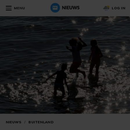
MENU
LOG IN
NIEUWS
/
BUITENLAND