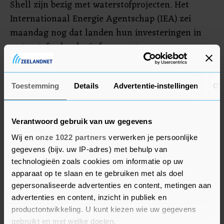
Shell zijn bezig met waterstofprojecten. Het
Internationaal Energie Agentschap (IEA) zei
maandag nog dat landen hun investeringen in
waterstoftechnologie fors moeten opvoeren om
aan de klimaatdoelen te kunnen voldoen.
Volgens het IEA moet er onder andere meer geld
naar productie- en opslagketens voor waterstof
Toestemming
Details
Advertentie-instellingen
Ov
om bij te dragen aan het naar nul brengen van
de netto-uitstoot van broeikasgassen als CO2.
Verantwoord gebruik van uw gegevens
Wij en
onze 1022 partners
verwerken je persoonlijke
gegevens (bijv. uw IP-adres) met behulp van
technologieën zoals cookies om informatie op uw
apparaat op te slaan en te gebruiken met als doel
gepersonaliseerde advertenties en content, metingen aan
advertenties en content, inzicht in publiek en
productontwikkeling. U kunt kiezen wie uw gegevens
gebruikt en met welke doelen.