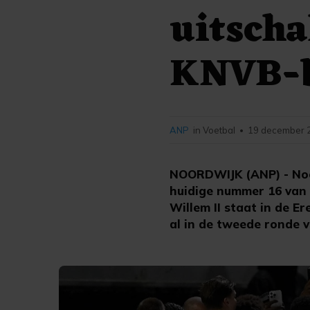
uitscha
KNVB-
ANP
in Voetbal
19 december 2
•
NOORDWIJK (ANP) - Noor
huidige nummer 16 van d
Willem II staat in de E
al in de tweede ronde v