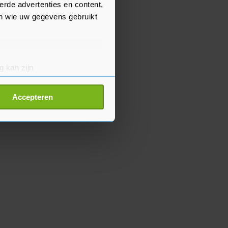
erde advertenties en content,
en wie uw gegevens gebruikt
g kan zijn
erprinting)
t
detailgedeelte
in. U kunt uw
Accepteren
p onze cookiepagina kun je