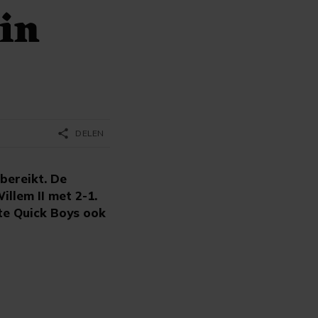
 in
share
DELEN
bereikt. De
llem II met 2-1.
tte Quick Boys ook