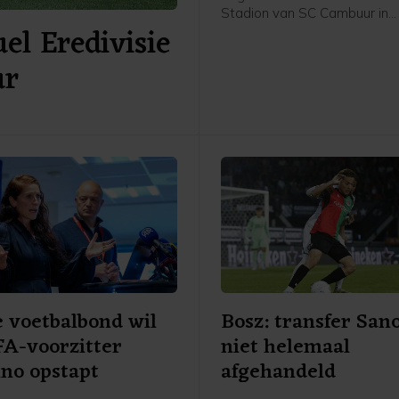
Stadion van SC Cambuur in
el Eredivisie
Leeuwarden. Het gepromov
Cambuur ontvangt Excelsior 
ur
twee jaar geleden geopende
 voetbalbond wil
Bosz: transfer San
FA-voorzitter
niet helemaal
ino opstapt
afgehandeld