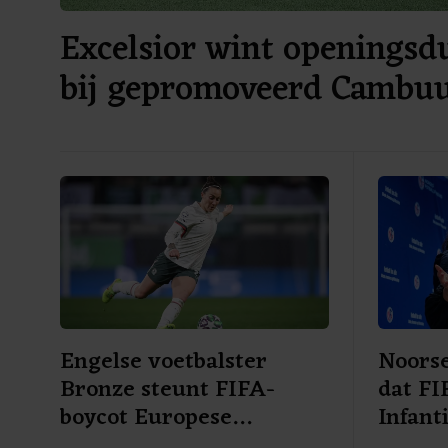
Excelsior wint openingsdu
bij gepromoveerd Cambu
Engelse voetbalster
Noorse
Bronze steunt FIFA-
dat FI
boycot Europese
Infant
speelsters