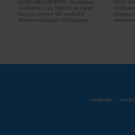
AUCKLAND (ANP/RTR) - De Engelse
OSLO (AN
voetbalster Lucy Bronze (34) steunt
voetbalbo
een jaar voor het WK voetbal in
Infantino 
Brazilië een boycot van Europese
wereldvoe
speelsters van FIFA-competities.
voorzitter
Daarmee schaart de speelster van
van de fel
Chelsea zich achter het verzet van de
gezegd na
UEFA tegen FIFA-voorzitter Gianni
verschille
Infantino. "Ik denk dat Europese
voetbal.
speelsters zullen vasthouden aan hun
overtuigingen. En aan wat het beste is
voor onze sport. Als dat betekent dat
we sommige competities moeten
boycotten, dan moet dat gebeuren",
aldus Bronze in aanloop van een
oefenduel met Chelsea in Nieuw-
Zeeland tegen Auckland.
PRIKBORD
VACAT