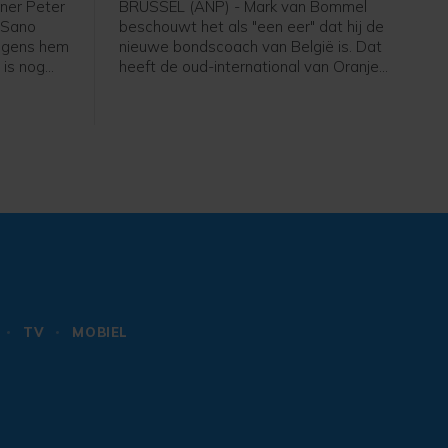
ner Peter
BRUSSEL (ANP) - Mark van Bommel
i Sano
beschouwt het als "een eer" dat hij de
olgens hem
nieuwe bondscoach van België is. Dat
 is nog
heeft de oud-international van Oranje
 niet mijn
gezegd bij zijn presentatie bij de
em", zei
Belgische voetbalbond. "Ik ben heel
de eerste
erg blij dat ik hier zit. Deze uitdaging
thuis
past bij mij", zei de 49-jarige Van
Bommel. "Dit is een baan die iedereen
wil. Ik heb er ook niet over getwijfeld."
TV
MOBIEL