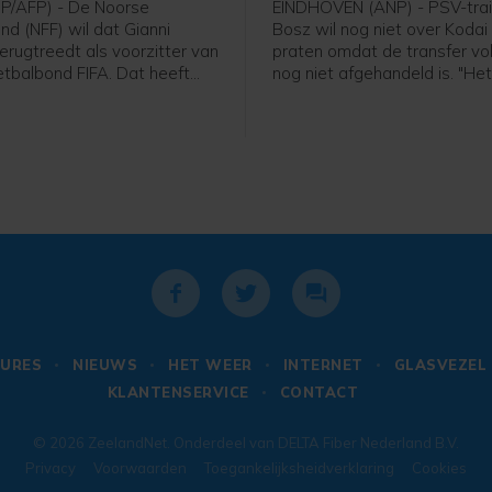
P/AFP) - De Noorse
EINDHOVEN (ANP) - PSV-trai
nd (NFF) wil dat Gianni
Bosz wil nog niet over Koda
terugtreedt als voorzitter van
praten omdat de transfer v
tbalbond FIFA. Dat heeft
nog niet afgehandeld is. "Het
 Lise Klaveness, al jaren een
niet helemaal rond. Zolang hij
ste critici van de FIFA-baas,
speler is, praat ik niet over h
 een bijeenkomst van de
Peter Bosz in aanloop naar 
nde partijen uit het Noorse
wedstrijd van PSV zaterdag 
tegen Fortuna Sittard.
URES
NIEUWS
HET WEER
INTERNET
GLASVEZEL
KLANTENSERVICE
CONTACT
© 2026
ZeelandNet
. Onderdeel van
DELTA Fiber Nederland B.V.
Privacy
Voorwaarden
Toegankelijksheidverklaring
Cookies