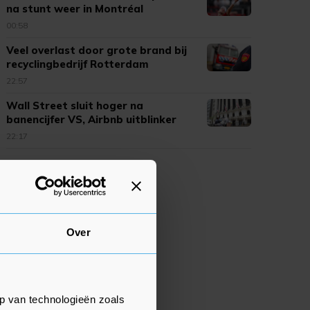
na stunt weer in Montréal
00:58
Veel overlast door grote brand bij
recyclingbedrijf Rotterdam
22:57
Wall Street sluit hoger na
banencijfer VS, Airbnb uitblinker
22:17
Over
p van technologieën zoals