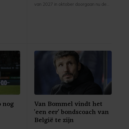
van 2027 in oktober doorgaan nu de
eerde
UEFA een boycot heeft afgekondigd
in het
van FIFA-competities. Voor het elftal
 stadion.
van bondscoach Arjan Veurink staat
op 9 en 13 oktober een dubbele
ontmoeting met Hongarije op het
programma. Volgens de KNVB
onderzoekt de UEFA de komende tijd
of de duels door zullen gaan.
o nog
Van Bommel vindt het
'een eer' bondscoach van
België te zijn