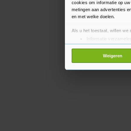
cookies om informatie op uw 
metingen aan advertenties en
en met welke doelen.
Als u het toestaat, willen we
Informatie verzamelen
Uw apparaat identific
Lees meer over hoe uw perso
Weigeren
toestemming op elk moment wi
Met cookies werkt onze websi
ons cookiebeleid bekijken en 