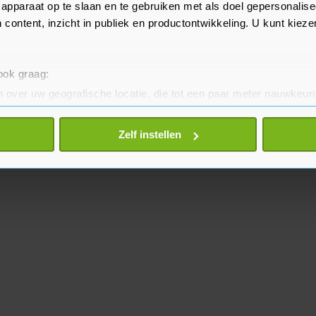
apparaat op te slaan en te gebruiken met als doel gepersonalise
 content, inzicht in publiek en productontwikkeling. U kunt kiez
 ook graag:
 over uw geografische locatie, die tot een paar meter nauwkeuri
eren door het actief te scannen op specifieke eigenschappen (fing
onlijke gegevens worden verwerkt en stel uw voorkeuren in he
Zelf instellen
jzigen of intrekken in de Cookieverklaring.
te beter en wordt jouw bezoek makkelijker en persoonlijker. O
je gemaakte keuze altijd wijzigen of intrekken.