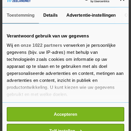
Toestemming
Details
Advertentie-instellingen
Ov
Verantwoord gebruik van uw gegevens
Wij en
onze 1022 partners
verwerken je persoonlijke
gegevens (bijv. uw IP-adres) met behulp van
technologieën zoals cookies om informatie op uw
apparaat op te slaan en te gebruiken met als doel
gepersonaliseerde advertenties en content, metingen aan
advertenties en content, inzicht in publiek en
productontwikkeling. U kunt kiezen wie uw gegevens
gebruikt en met welke doelen.
Als u het toestaat, willen we ook graag:
Accepteren
Informatie verzamelen over uw geografische
locatie, die tot een paar meter nauwkeurig kan zijn
Meer uit Binnenland
Uw apparaat identificeren door het actief te
Zelf instellen