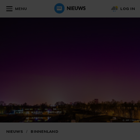
MENU
LOG IN
NIEUWS
/
BINNENLAND