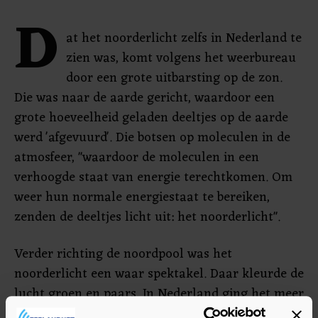
D
at het noorderlicht zelfs in Nederland te
zien was, komt volgens het weerbureau
door een grote uitbarsting op de zon.
Die was naar de aarde gericht, waardoor een
grote hoeveelheid geladen deeltjes op de aarde
werd 'afgevuurd'. Die botsen op moleculen in de
atmosfeer, "waardoor de moleculen in een
verhoogde staat van energie terechtkomen. Om
weer hun normale energiestaat te bereiken,
zenden de deeltjes licht uit: het noorderlicht".
Verder richting de noordpool was het
noorderlicht een waar spektakel. Daar kleurde de
lucht groen en paars. In Nederland ging het meer
om rode tinten.