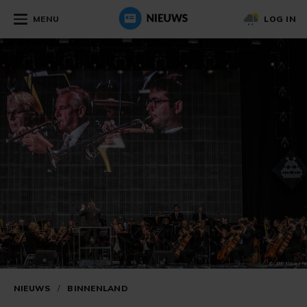
MENU
LOG IN
NIEUWS
/
BINNENLAND