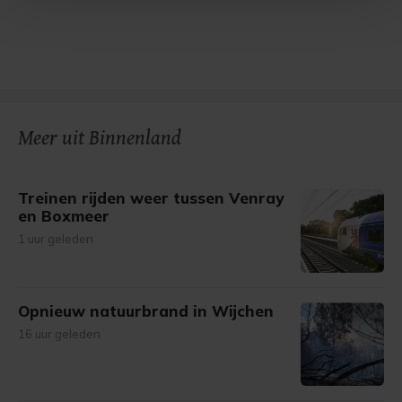
Met cookies werkt onze website beter en wordt jouw
bezoek makkelijker en persoonlijker. Op
onze cookiepagina kun je ons cookiebeleid bekijken en je
gemaakte keuze altijd wijzigen of intrekken.
Meer uit Binnenland
Treinen rijden weer tussen Venray
en Boxmeer
1 uur geleden
Opnieuw natuurbrand in Wijchen
16 uur geleden