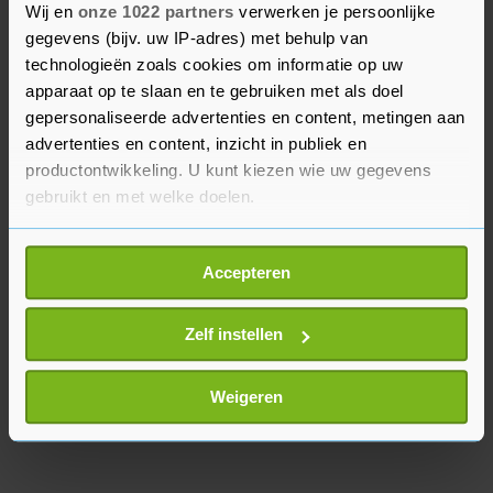
Wij en
onze 1022 partners
verwerken je persoonlijke
overdag, want dan zit er steeds een uurtje tussen
gegevens (bijv. uw IP-adres) met behulp van
de optredens en dat hebben de andere acts nodig
technologieën zoals cookies om informatie op uw
voor hun opbouw."
apparaat op te slaan en te gebruiken met als doel
gepersonaliseerde advertenties en content, metingen aan
Lowlands wil niet zeggen of er contact is geweest
advertenties en content, inzicht in publiek en
tussen het NNO en Stromae over het incident.
productontwikkeling. U kunt kiezen wie uw gegevens
gebruikt en met welke doelen.
Als u het toestaat, willen we ook graag:
Accepteren
Informatie verzamelen over uw geografische
locatie, die tot een paar meter nauwkeurig kan zijn
Uw apparaat identificeren door het actief te
Zelf instellen
scannen op specifieke eigenschappen (fingerprinting)
Lees meer over hoe uw persoonlijke gegevens worden
Weigeren
verwerkt en stel uw voorkeuren in het
detailgedeelte
in.
U kunt uw toestemming op elk moment wijzigen of
intrekken in de Cookieverklaring.